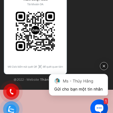
@2022 - Website
Thành Công Flower
| Design bởi
TCF
Ms - Thúy Hằng
Gửi cho bạn một tin nhắn
1