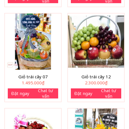
vấn
vấn
Giỏ trái cây 07
Giỏ trái cây 12
1.495.000
₫
2.300.000
₫
Chat tư
Chat tư
Đặt ngay
Đặt ngay
vấn
vấn