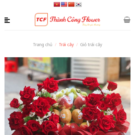
Skip
to
content
Trang chủ
/
Trái cây
/
Giỏ trái cây