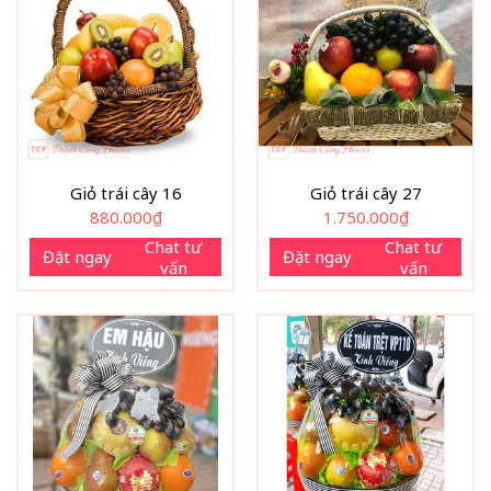
Giỏ trái cây 16
Giỏ trái cây 27
880.000
₫
1.750.000
₫
Chat tư
Chat tư
Đặt ngay
Đặt ngay
vấn
vấn