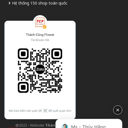
Hệ thống 150 shop toàn quốc
@2022 - Website
Thành Công Flower
| Design bởi
TCF
Ms - Thúy Hằng