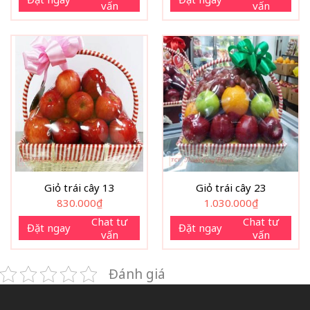
vấn
vấn
Giỏ trái cây 13
Giỏ trái cây 23
830.000
₫
1.030.000
₫
Chat tư
Chat tư
Đặt ngay
Đặt ngay
vấn
vấn
Đánh giá