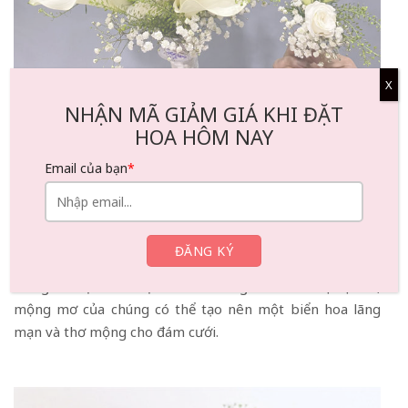
X
NHẬN MÃ GIẢM GIÁ KHI ĐẶT
HOA HÔM NAY
Email của bạn
*
Hoa cưới baby
Loài hoa cưới thường được sử dụng thứ bảy là hoa baby
hay hoa bibi, tượng trưng cho sự rực rỡ và ánh sáng.
Hoa baby bé nhỏ và lấp lánh, thường được dùng để
trang trí mặt bàn hoặc bó hoa trong đám cưới. Sự rực rỡ,
mộng mơ của chúng có thể tạo nên một biển hoa lãng
mạn và thơ mộng cho đám cưới.