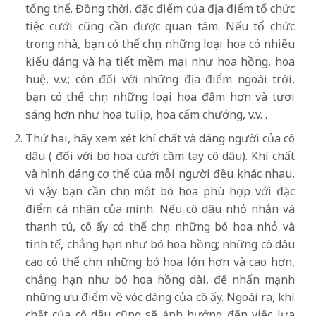
tổng thể. Đồng thời, đặc điểm của địa điểm tổ chức
tiệc cưới cũng cần được quan tâm. Nếu tổ chức
trong nhà, bạn có thể chọn những loại hoa có nhiều
kiểu dáng và họa tiết mềm mại như hoa hồng, hoa
huệ, v.v.; còn đối với những địa điểm ngoài trời,
bạn có thể chọn những loại hoa đậm hơn và tươi
sáng hơn như hoa tulip, hoa cẩm chướng, v.v. .
Thứ hai, hãy xem xét khí chất và dáng người của cô
dâu ( đối với bó hoa cưới cầm tay cô dâu). Khí chất
và hình dáng cơ thể của mỗi người đều khác nhau,
vì vậy bạn cần chọn một bó hoa phù hợp với đặc
điểm cá nhân của mình. Nếu cô dâu nhỏ nhắn và
thanh tú, cô ấy có thể chọn những bó hoa nhỏ và
tinh tế, chẳng hạn như bó hoa hồng; những cô dâu
cao có thể chọn những bó hoa lớn hơn và cao hơn,
chẳng hạn như bó hoa hồng dài, để nhấn mạnh
những ưu điểm về vóc dáng của cô ấy. Ngoài ra, khí
chất của cô dâu cũng sẽ ảnh hưởng đến việc lựa