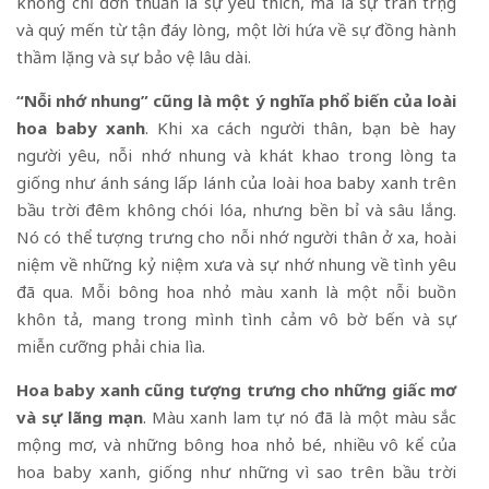
không chỉ đơn thuần là sự yêu thích, mà là sự trân trọng
và quý mến từ tận đáy lòng, một lời hứa về sự đồng hành
thầm lặng và sự bảo vệ lâu dài.
“Nỗi nhớ nhung” cũng là một ý nghĩa phổ biến của loài
hoa baby xanh
. Khi xa cách người thân, bạn bè hay
người yêu, nỗi nhớ nhung và khát khao trong lòng ta
giống như ánh sáng lấp lánh của loài hoa baby xanh trên
bầu trời đêm không chói lóa, nhưng bền bỉ và sâu lắng.
Nó có thể tượng trưng cho nỗi nhớ người thân ở xa, hoài
niệm về những kỷ niệm xưa và sự nhớ nhung về tình yêu
đã qua. Mỗi bông hoa nhỏ màu xanh là một nỗi buồn
khôn tả, mang trong mình tình cảm vô bờ bến và sự
miễn cưỡng phải chia lìa.
Hoa baby xanh cũng tượng trưng cho những giấc mơ
và sự lãng mạn
. Màu xanh lam tự nó đã là một màu sắc
mộng mơ, và những bông hoa nhỏ bé, nhiều vô kể của
hoa baby xanh, giống như những vì sao trên bầu trời