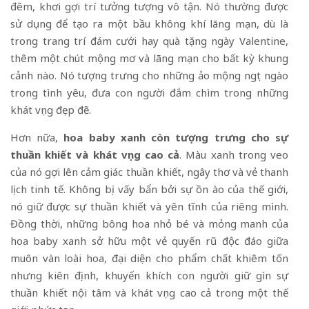
đêm, khơi gợi trí tưởng tượng vô tận. Nó thường được
sử dụng để tạo ra một bầu không khí lãng mạn, dù là
trong trang trí đám cưới hay quà tặng ngày Valentine,
thêm một chút mộng mơ và lãng mạn cho bất kỳ khung
cảnh nào. Nó tượng trưng cho những ảo mộng ngọt ngào
trong tình yêu, đưa con người đắm chìm trong những
khát vọng đẹp đẽ.
Hơn nữa,
hoa baby xanh còn tượng trưng cho sự
thuần khiết và khát vọng cao cả
. Màu xanh trong veo
của nó gợi lên cảm giác thuần khiết, ngây thơ và vẻ thanh
lịch tinh tế. Không bị vấy bẩn bởi sự ồn ào của thế giới,
nó giữ được sự thuần khiết và yên tĩnh của riêng mình.
Đồng thời, những bông hoa nhỏ bé và mỏng manh của
hoa baby xanh sở hữu một vẻ quyến rũ độc đáo giữa
muôn vàn loài hoa, đại diện cho phẩm chất khiêm tốn
nhưng kiên định, khuyến khích con người giữ gìn sự
thuần khiết nội tâm và khát vọng cao cả trong một thế