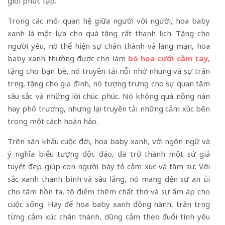
giới phức tạp.
Trong các mối quan hệ giữa người với người, hoa baby
xanh là một lựa chọn quà tặng rất thanh lịch. Tặng cho
người yêu, nó thể hiện sự chân thành và lãng mạn, hoa
baby xanh thường được chọn làm
bó hoa cưới cầm tay
,
tặng cho bạn bè, nó truyền tải nỗi nhớ nhung và sự trân
trọng, tặng cho gia đình, nó tượng trưng cho sự quan tâm
sâu sắc và những lời chúc phúc. Nó không quá nồng nàn
hay phô trương, nhưng lại truyền tải những cảm xúc bên
trong một cách hoàn hảo.
Trên sân khấu cuộc đời, hoa baby xanh, với ngôn ngữ và
ý nghĩa biểu tượng độc đáo, đã trở thành một sứ giả
tuyệt đẹp giúp con người bày tỏ cảm xúc và tâm sự. Với
sắc xanh thanh bình và sâu lắng, nó mang đến sự an ủi
cho tâm hồn ta, tô điểm thêm chất thơ và sự ấm áp cho
cuộc sống. Hãy để hoa baby xanh đồng hành, trân trọng
từng cảm xúc chân thành, dũng cảm theo đuổi tình yêu