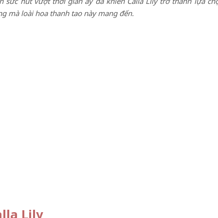
 sức hút vượt thời gian ấy đã khiến Calla Lily trở thành lựa ch
g mà loài hoa thanh tao này mang đến.
lla Lily