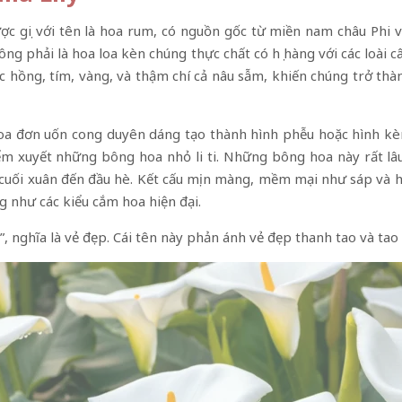
được gọi với tên là hoa rum, có nguồn gốc từ miền nam châu Phi 
ông phải là hoa loa kèn chúng thực chất có họ hàng với các loài c
ắc hồng, tím, vàng, và thậm chí cả nâu sẫm, khiến chúng trở th
oa đơn uốn cong duyên dáng tạo thành hình phễu hoặc hình kèn
m xuyết những bông hoa nhỏ li ti. Những bông hoa này rất lâu
ừ cuối xuân đến đầu hè. Kết cấu mịn màng, mềm mại như sáp và 
ng như các kiểu cắm hoa hiện đại.
os”, nghĩa là vẻ đẹp. Cái tên này phản ánh vẻ đẹp thanh tao và tao