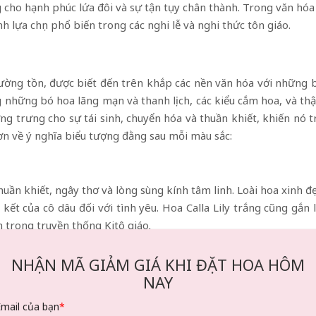
g cho hạnh phúc lứa đôi và sự tận tụy chân thành. Trong văn hó
h lựa chọn phổ biến trong các nghi lễ và nghi thức tôn giáo.
trường tồn, được biết đến trên khắp các nền văn hóa với những 
 những bó hoa lãng mạn và thanh lịch, các kiểu cắm hoa, và t
ợng trưng cho sự tái sinh, chuyển hóa và thuần khiết, khiến nó 
hơn về ý nghĩa biểu tượng đằng sau mỗi màu sắc:
thuần khiết, ngây thơ và lòng sùng kính tâm linh. Loài hoa xin
kết của cô dâu đối với tình yêu. Hoa Calla Lily trắng cũng gắn 
h trong truyền thống Kitô giáo.
 trong các nghi lễ tang lễ, tượng trưng cho sự bình yên và than
NHẬN MÃ GIẢM GIÁ KHI ĐẶT HOA HÔM
 và tôn vinh những người đã ra đi trong sự thanh thản và tran
NAY
Email của bạn
*