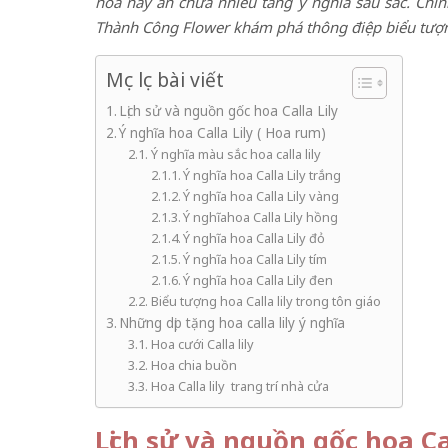
hoa này ẩn chứa nhiều tầng ý nghĩa sâu sắc. Chính
Thành Công Flower khám phá thông điệp biểu tượn
Mục lục bài viết
Lịch sử và nguồn gốc hoa Calla Lily
Ý nghĩa hoa Calla Lily ( Hoa rum)
Ý nghĩa màu sắc hoa calla lily
Ý nghĩa hoa Calla Lily trắng
Ý nghĩa hoa Calla Lily vàng
Ý nghĩahoa Calla Lily hồng
Ý nghĩa hoa Calla Lily đỏ
Ý nghĩa hoa Calla Lily tím
Ý nghĩa hoa Calla Lily đen
Biểu tượng hoa Calla lily trong tôn giáo
Những dịp tặng hoa calla lily ý nghĩa
Hoa cưới Calla lily
Hoa chia buồn
Hoa Calla lily trang trí nhà cửa
Lịch sử và nguồn gốc hoa Ca