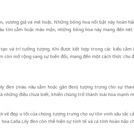
í ẩn, vương giả và mê hoặc. Những bông hoa nổi bật này hoàn 
 màu tím sẫm hoặc màu mận, những bông hoa này mang đến nét 
 tạo và trí tưởng tượng. Khi được kết hợp trong các kiểu cắm
 tím còn mở rộng sang sự biến đổi, mang đến một cách thức chu 
ily đen (màu nâu sẫm hoặc gần đen) tượng trưng cho sự thanh l
 và những điều chưa biết, khiến chúng trở thành loài hoa mạnh 
 nơi vẻ đẹp u tối của chúng tượng trưng cho sự tôn vinh sâu sắc 
 hoa Calla Lily đen còn thể hiện sự tinh tế và cá tính hoàn hả