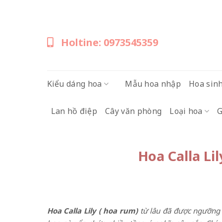
Skip
to
content
Holtine: 0973545359
Kiểu dáng hoa
Mẫu hoa nhập
Hoa sin
Lan hồ điệp
Cây văn phòng
Loại hoa
G
Hoa Calla Li
Hoa Calla Lily ( hoa rum)
từ lâu đã được ngưỡng 