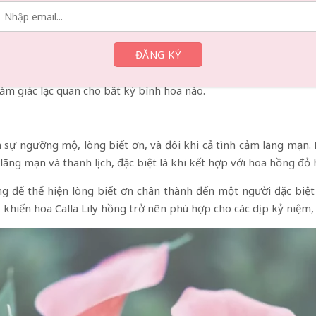
rưng cho niềm vui, hạnh phúc và sự trưởng thành. Những bông 
ạn như tốt nghiệp, thăng chức hoặc khởi nghiệp, khiến chúng 
h, nên hoa có thể là biểu tượng mạnh mẽ của sự chuyển mình và 
ảm giác lạc quan cho bất kỳ bình hoa nào.
n sự ngưỡng mộ, lòng biết ơn, và đôi khi cả tình cảm lãng mạn.
ng mạn và thanh lịch, đặc biệt là khi kết hợp với
hoa hồng đỏ
h
 để thể hiện lòng biết ơn chân thành đến một người đặc biệt 
khiến hoa Calla Lily hồng trở nên phù hợp cho các dịp kỷ niệm, 