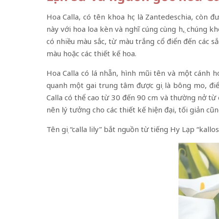
Hoa Calla, có tên khoa học là Zantedeschia, còn 
này với hoa loa kèn và nghĩ cúng cùng họ, chúng kh
có nhiều màu sắc, từ màu trắng cổ điển đến các s
màu hoặc các thiết kế hoa.
Hoa Calla có lá nhẵn, hình mũi tên và một cánh h
quanh một gai trung tâm được gọi là bông mo, điể
Calla có thể cao từ 30 đến 90 cm và thường nở t
nên lý tưởng cho các thiết kế hiện đại, tối giản cũ
Tên gọi “calla lily” bắt nguồn từ tiếng Hy Lạp “kall