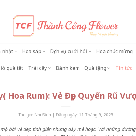
h nhật
Hoa sáp
Dịch vụ cưới hỏi
Hoa chúc mừng
iỏ quà tết
Trái cây
Bánh kem
Quà tặng
Tin tức
ly( Hoa Rum): Vẻ Đẹp Quyến Rũ Vư
Tác giả: Nhi Đình | Đăng ngày: 11 Tháng 9, 2025
mộ bởi vẻ đẹp tinh giản nhưng đầy mê hoặc. Với những đường c