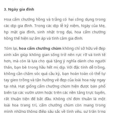
3. Ngày gia đình
Hoa cẩm chướng hồng và trắng có hai công dụng trong
các dịp gia đình. Trong các dịp lễ kỷ niệm,
Ngày của Mẹ
,
họp mặt gia đình, sinh nhật trọng đại, hoa cẩm chướng
hồng thể hiện sự ấm áp và tình cảm gia đình.
Tóm lại,
hoa cẩm chướng chùm
không chỉ sở hữu vẻ đẹp
xinh xắn giúp không gian sống trở nên rực rỡ và tinh tế
hơn, mà còn là lựa chọn quà tặng ý nghĩa dành cho người
thân, bạn bè trong hầu hết mọi dịp. Với đặc tính dễ trồng,
không cần chăm sóc quá cầu kỳ, bạn hoàn toàn có thể tự
tay gieo trồng và tận hưởng vẻ đẹp của loài hoa này ngay
tại nhà. Hạt giống cẩm chướng chùm hiện được bán phổ
biến tại các vườn ươm hoặc trên các nền tảng trực tuyến,
rất thuận tiện để bắt đầu. Không chỉ đơn thuần là một
loài hoa trang trí, cẩm chướng chùm còn mang trong
mình những thông điệp sâu sắc về tình yêu, sự trân trọng