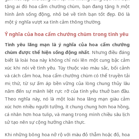
tặng ai đó hoa cẩm chướng chùm, bạn đang tặng họ một
hình ảnh sống động, nhỏ bé về tình bạn tốt đẹp. Đó là
một ý nghĩa vượt xa tình cảm thông thường.
Ý nghĩa của hoa cẩm chướng chùm trong tình yêu
Tình yêu lãng mạn là ý nghĩa của hoa cẩm chướng
chùm được thể hiện sống động nhất
. Nhưng điều đáng
biết là loài hoa này không chỉ nói lên một cung bậc cảm
xúc khi nói về tình yêu. Tùy thuộc vào màu sắc, bối cảnh
và cách cắm hoa, hoa cẩm chướng chùm có thể truyền tải
mọi thứ, từ sự ấm áp bền vững của lòng chung thủy lâu
năm đến sự mãnh liệt rực rỡ của tình yêu thuở ban đầu.
Theo nghĩa này, nó là một loài hoa lãng mạn giàu cảm
xúc hơn nhiều người tưởng, ít chung chung hơn hoa hồng,
cá nhân hơn hoa tulip, và mang trong mình chiều sâu lịch
sử tạo nên sự cộng hưởng chân thực.
Khi những bông hoa nở rộ với màu đỏ thẫm hoặc đỏ, hoa