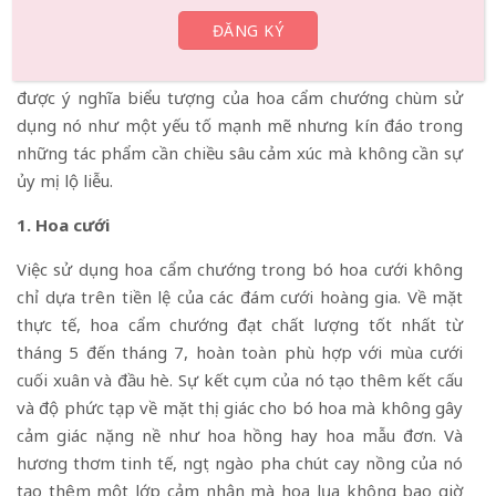
nhưng hiểu được ý nghĩa của nó sẽ tạo nên sự khác biệt
giữa một bó hoa chỉ đẹp mắt và một bó hoa thực sự
truyền tải được ý nghĩa. Những người thợ cắm hoa hiểu
được ý nghĩa biểu tượng của hoa cẩm chướng chùm sử
dụng nó như một yếu tố mạnh mẽ nhưng kín đáo trong
những tác phẩm cần chiều sâu cảm xúc mà không cần sự
ủy mị lộ liễu.
1. Hoa cưới
Việc sử dụng hoa cẩm chướng trong bó hoa cưới không
chỉ dựa trên tiền lệ của các đám cưới hoàng gia. Về mặt
thực tế, hoa cẩm chướng đạt chất lượng tốt nhất từ
tháng 5 đến tháng 7, hoàn toàn phù hợp với mùa cưới
cuối xuân và đầu hè. Sự kết cụm của nó tạo thêm kết cấu
và độ phức tạp về mặt thị giác cho bó hoa mà không gây
cảm giác nặng nề như hoa hồng hay hoa mẫu đơn. Và
hương thơm tinh tế, ngọt ngào pha chút cay nồng của nó
tạo thêm một lớp cảm nhận mà hoa lụa không bao giờ