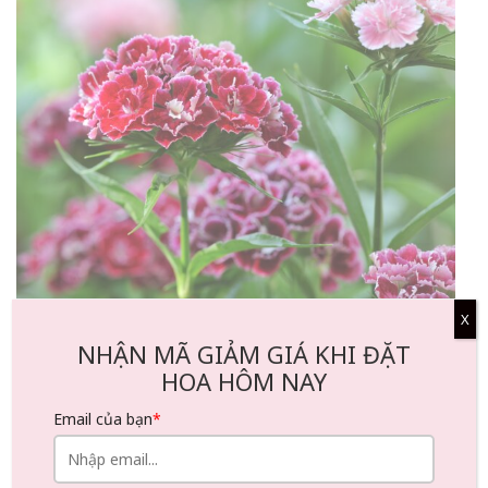
Ý nghĩa hoa cẩm chướng chùm
X
NHẬN MÃ GIẢM GIÁ KHI ĐẶT
HOA HÔM NAY
Ứng dụng hoa cẩm chướng chùm
Email của bạn
*
Tất cả lịch sử mang tính biểu tượng này đều chuyển hóa
thành giá trị thực tiễn khi bạn thực sự chọn hoa cho một
dịp đặc biệt. Hoa cẩm chướng chùm không khó sử dụng,