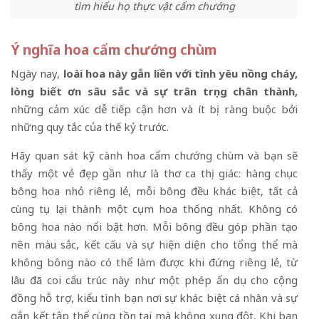
tìm hiểu họ thực vật cẩm chướng
Ý nghĩa hoa cẩm chướng chùm
Ngày nay,
loài hoa này gắn liền với tình yêu nồng cháy,
lòng biết ơn sâu sắc và sự trân trọng chân thành,
những cảm xúc dễ tiếp cận hơn và ít bị ràng buộc bởi
những quy tắc của thế kỷ trước.
Hãy quan sát kỹ cành hoa cẩm chướng chùm và bạn sẽ
thấy một vẻ đẹp gần như là thơ ca thị giác: hàng chục
bông hoa nhỏ riêng lẻ, mỗi bông đều khác biệt, tất cả
cùng tụ lại thành một cụm hoa thống nhất. Không có
bông hoa nào nổi bật hơn. Mỗi bông đều góp phần tạo
nên màu sắc, kết cấu và sự hiện diện cho tổng thể mà
không bông nào có thể làm được khi đứng riêng lẻ, từ
lâu đã coi cấu trúc này như một phép ẩn dụ cho cộng
đồng hỗ trợ, kiểu tình bạn nơi sự khác biệt cá nhân và sự
gắn kết tập thể cùng tồn tại mà không xung đột. Khi bạn