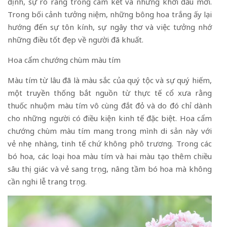
định, sự rõ ràng trong cam kết và những khởi đầu mới.
Trong bối cảnh tưởng niệm, những bông hoa trắng ấy lại
hướng đến sự tôn kính, sự ngây thơ và việc tưởng nhớ
những điều tốt đẹp về người đã khuất.
Hoa cẩm chướng chùm màu tím
Màu tím từ lâu đã là màu sắc của quý tộc và sự quý hiếm,
một truyền thống bắt nguồn từ thực tế cổ xưa rằng
thuốc nhuộm màu tím vô cùng đắt đỏ và do đó chỉ dành
cho những người có điều kiện kinh tế đặc biệt. Hoa cẩm
chướng chùm màu tím mang trong mình di sản này với
vẻ nhẹ nhàng, tinh tế chứ không phô trương. Trong các
bó hoa, các loại hoa màu tím và hai màu tạo thêm chiều
sâu thị giác và vẻ sang trọng, nâng tầm bó hoa mà không
cần nghi lễ trang trọng.