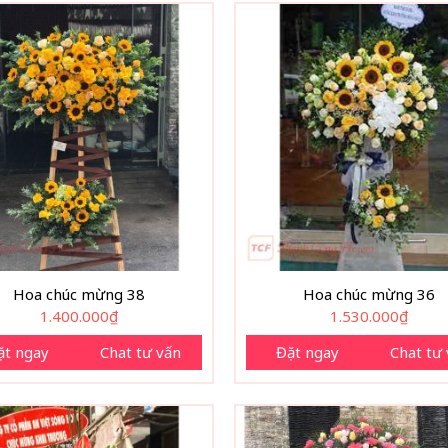
Hoa chúc mừng 38
Hoa chúc mừng 36
1.400.000
₫
1.530.000
₫
ặt ngay
Chat tư vấn
Đặt ngay
Chat tư