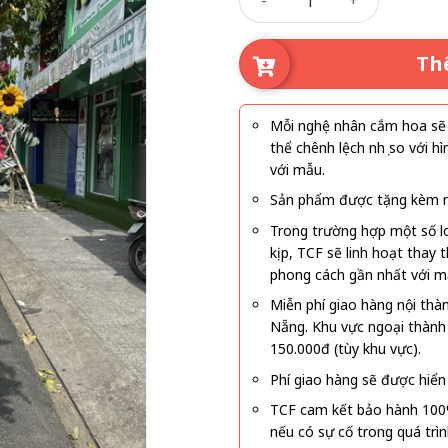
Th
Mỗi nghệ nhân cắm hoa sẽ c
thể chênh lệch nhẹ so với
với mẫu.
Sản phẩm được tặng kèm mi
Trong trường hợp một số l
kịp, TCF sẽ linh hoạt thay
phong cách gần nhất với m
Miễn phí giao hàng nội thà
Nẵng. Khu vực ngoại thành
150.000đ (tùy khu vực).
Phí giao hàng sẽ được hiển 
TCF cam kết bảo hành 100
nếu có sự cố trong quá trì