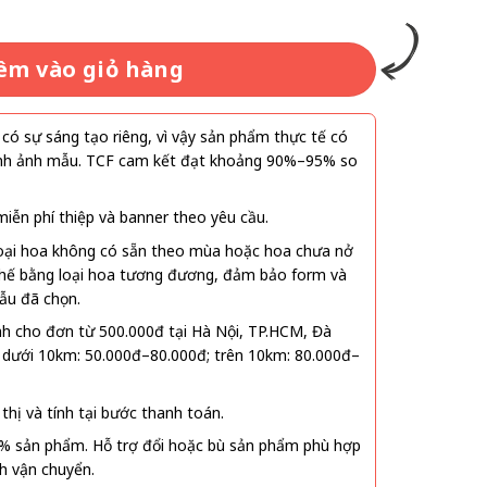
êm vào giỏ hàng
ó sự sáng tạo riêng, vì vậy sản phẩm thực tế có
 hình ảnh mẫu. TCF cam kết đạt khoảng 90%–95% so
ễn phí thiệp và banner theo yêu cầu.
oại hoa không có sẵn theo mùa hoặc hoa chưa nở
 thế bằng loại hoa tương đương, đảm bảo form và
ẫu đã chọn.
nh cho đơn từ 500.000đ tại Hà Nội, TP.HCM, Đà
 dưới 10km: 50.000đ–80.000đ; trên 10km: 80.000đ–
thị và tính tại bước thanh toán.
% sản phẩm. Hỗ trợ đổi hoặc bù sản phẩm phù hợp
nh vận chuyển.