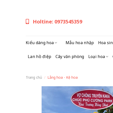
Skip
to
content
Holtine: 0973545359
Kiểu dáng hoa
Mẫu hoa nhập
Hoa sin
Lan hồ điệp
Cây văn phòng
Loại hoa
Trang chủ
/
Lẵng hoa - Kệ hoa