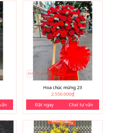
Hoa chúc mừng 23
2.550.000
₫
 vấn
Đặt ngay
Chat tư vấn