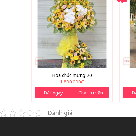
Hoa chúc mừng 20
1.880.000
₫
Đặt ngay
Chat tư vấn
Đ
Đánh giá