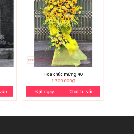
Hoa chúc mừng 40
1.300.000
₫
 vấn
Đặt ngay
Chat tư vấn