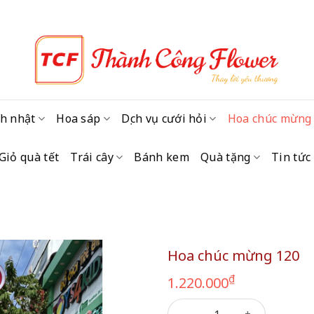
h nhật
Hoa sáp
Dịch vụ cưới hỏi
Hoa chúc mừng
Giỏ quà tết
Trái cây
Bánh kem
Quà tặng
Tin tức
Hoa chúc mừng 120
₫
1.220.000
Hoa chúc mừng 120 số lượn