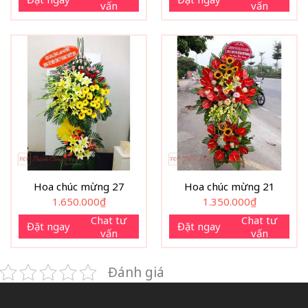
vấn
vấn
Hoa chúc mừng 27
Hoa chúc mừng 21
1.650.000
₫
1.350.000
₫
Chat tư
Chat tư
Đặt ngay
Đặt ngay
vấn
vấn
Đánh giá