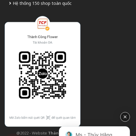
Hệ thống 150 shop toàn quốc
@2022 - Website
Thành Công Flower
| Design bởi
TCF
Ms - Thúy Hằng