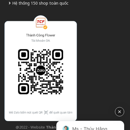
Hệ thống 150 shop toàn quốc
@2022 - Website
Thành Công Flower
| Design bởi
TCF
Ms - Thúy Hằng