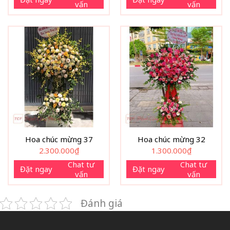
vấn
vấn
950.0
Hoa chúc mừng 37
Hoa chúc mừng 32
2.300.000
₫
1.300.000
₫
Chat tư
Chat tư
Đặt ngay
Đặt ngay
vấn
vấn
Đánh giá