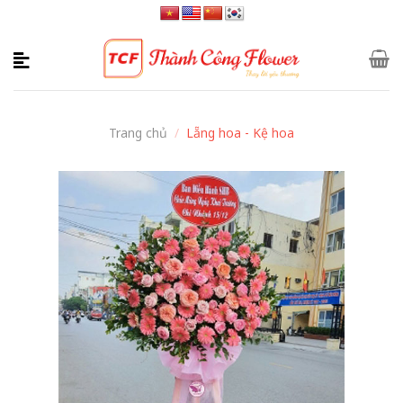
Skip
to
content
Trang chủ
/
Lẵng hoa - Kệ hoa