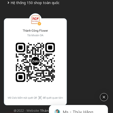
Hệ thống 150 shop toàn quốc
@2022 - Website
Thành Công Flower
| Design bởi
TCF
Ms - Thúy Hằng