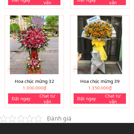
vấn
vấn
Hoa chúc mừng 32
Hoa chúc mừng 39
1.300.000
₫
1.350.000
₫
Chat tư
Chat tư
Đặt ngay
Đặt ngay
vấn
vấn
Đánh giá