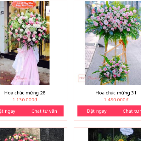
Hoa chúc mừng 28
Hoa chúc mừng 31
1.130.000
₫
1.480.000
₫
ặt ngay
Chat tư vấn
Đặt ngay
Chat tư