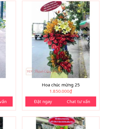
Hoa chúc mừng 25
1.850.000
₫
 vấn
Đặt ngay
Chat tư vấn