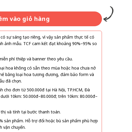
êm vào giỏ hàng
ó sự sáng tạo riêng, vì vậy sản phẩm thực tế có
 hình ảnh mẫu. TCF cam kết đạt khoảng 90%–95% so
ễn phí thiệp và banner theo yêu cầu.
oại hoa không có sẵn theo mùa hoặc hoa chưa nở
 thế bằng loại hoa tương đương, đảm bảo form và
ẫu đã chọn.
nh cho đơn từ 500.000đ tại Hà Nội, TP.HCM, Đà
 dưới 10km: 50.000đ–80.000đ; trên 10km: 80.000đ–
thị và tính tại bước thanh toán.
% sản phẩm. Hỗ trợ đổi hoặc bù sản phẩm phù hợp
nh vận chuyển.