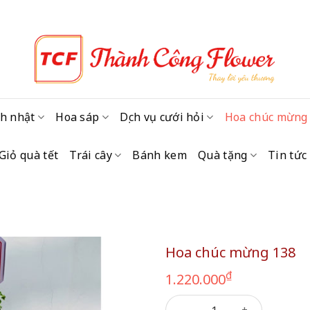
h nhật
Hoa sáp
Dịch vụ cưới hỏi
Hoa chúc mừng
Giỏ quà tết
Trái cây
Bánh kem
Quà tặng
Tin tức
Hoa chúc mừng 138
₫
1.220.000
Hoa chúc mừng 138 số lượn