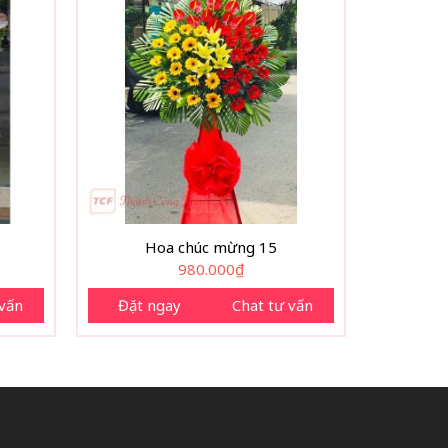
Hoa chúc mừng 15
980.000
₫
 vấn
Đặt ngay
Chat tư vấn