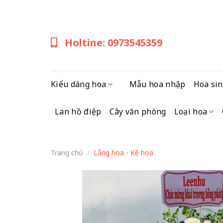
Skip
to
content
Holtine: 0973545359
Kiểu dáng hoa
Mẫu hoa nhập
Hoa sin
Lan hồ điệp
Cây văn phòng
Loại hoa
Trang chủ
/
Lẵng hoa - Kệ hoa