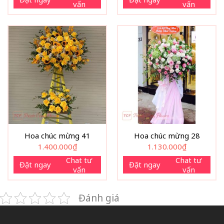
vấn
vấn
Hoa chúc mừng 41
Hoa chúc mừng 28
1.400.000
₫
1.130.000
₫
Chat tư
Chat tư
Đặt ngay
Đặt ngay
vấn
vấn
Đánh giá