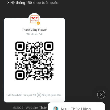
Hệ thống 150 shop toàn quốc
@2022 - Website
Thành Công Flower
| Design bởi
TCF
Ms - Thúy Hằng