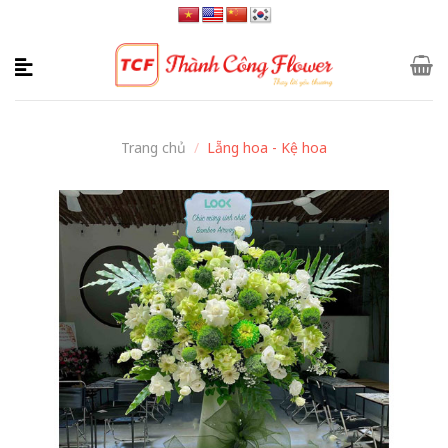
Skip
to
content
Trang chủ
/
Lẵng hoa - Kệ hoa