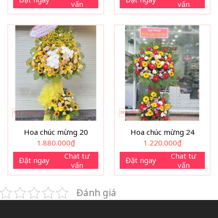
vấn
vấn
Hoa chúc mừng 20
Hoa chúc mừng 24
1.880.000
₫
1.220.000
₫
Chat tư
Chat tư
Đặt ngay
Đặt ngay
vấn
vấn
Đánh giá