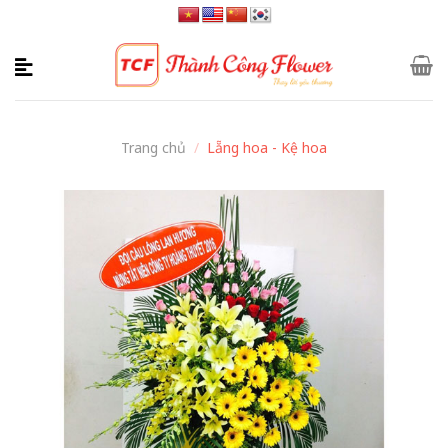
Skip
to
content
Trang chủ
/
Lẵng hoa - Kệ hoa