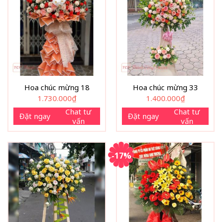
Hoa chúc mừng 18
Hoa chúc mừng 33
1.730.000
₫
1.400.000
₫
Chat tư
Chat tư
Đặt ngay
Đặt ngay
vấn
vấn
-17%