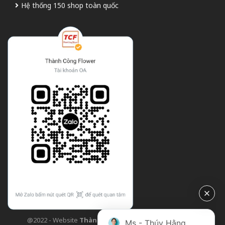
Hệ thống 150 shop toàn quốc
@2022 - Website
Thành Công Flower
| Design bởi
TCF
Ms - Thúy Hằng