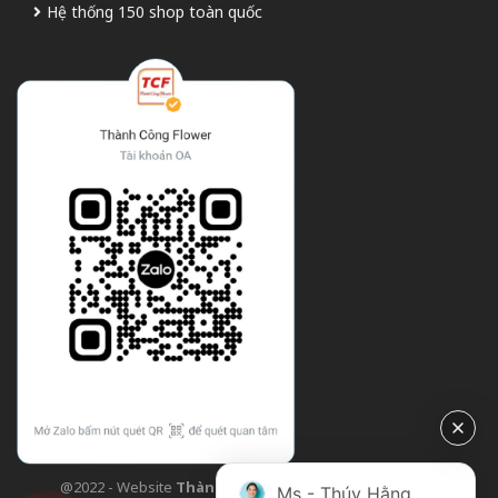
Hệ thống 150 shop toàn quốc
@2022 - Website
Thành Công Flower
| Design bởi
TCF
Ms - Thúy Hằng