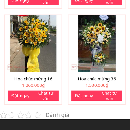
vấn
vấn
Hoa chúc mừng 16
Hoa chúc mừng 36
1.260.000
₫
1.530.000
₫
Chat tư
Chat tư
Đặt ngay
Đặt ngay
vấn
vấn
Đánh giá