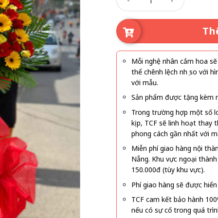
là:
tại
880.000₫.
là:
680
Th
Mỗi nghệ nhân cắm hoa sẽ c
thể chênh lệch nhẹ so với
với mẫu.
Sản phẩm được tặng kèm mi
Trong trường hợp một số l
kịp, TCF sẽ linh hoạt thay
phong cách gần nhất với m
Miễn phí giao hàng nội thà
Nẵng. Khu vực ngoại thành
150.000đ (tùy khu vực).
Phí giao hàng sẽ được hiển 
TCF cam kết bảo hành 100
nếu có sự cố trong quá trì