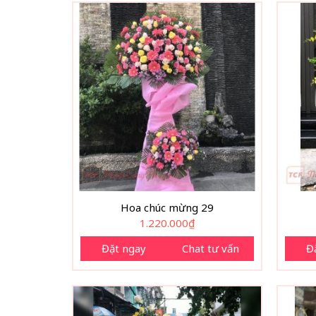
Hoa chúc mừng 29
1.220.000
₫
Đặt ngay
Chat tư vấn
Đ