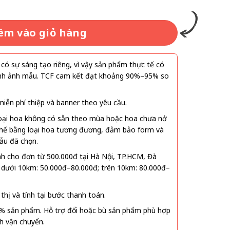
.000₫.
êm vào giỏ hàng
ó sự sáng tạo riêng, vì vậy sản phẩm thực tế có
 hình ảnh mẫu. TCF cam kết đạt khoảng 90%–95% so
ễn phí thiệp và banner theo yêu cầu.
oại hoa không có sẵn theo mùa hoặc hoa chưa nở
 thế bằng loại hoa tương đương, đảm bảo form và
ẫu đã chọn.
nh cho đơn từ 500.000đ tại Hà Nội, TP.HCM, Đà
 dưới 10km: 50.000đ–80.000đ; trên 10km: 80.000đ–
thị và tính tại bước thanh toán.
% sản phẩm. Hỗ trợ đổi hoặc bù sản phẩm phù hợp
nh vận chuyển.