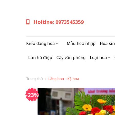
Skip
to
content
Holtine: 0973545359
Kiểu dáng hoa
Mẫu hoa nhập
Hoa sin
Lan hồ điệp
Cây văn phòng
Loại hoa
Trang chủ
/
Lẵng hoa - Kệ hoa
-23%