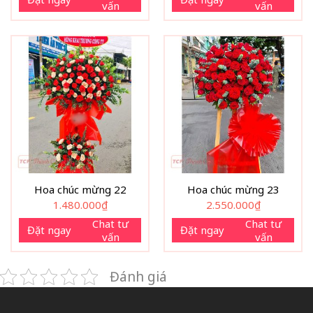
vấn
vấn
Hoa chúc mừng 22
Hoa chúc mừng 23
1.480.000
₫
2.550.000
₫
Chat tư
Chat tư
Đặt ngay
Đặt ngay
vấn
vấn
Đánh giá