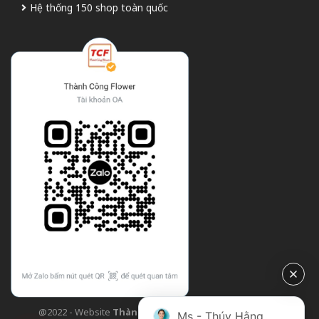
Hệ thống 150 shop toàn quốc
@2022 - Website
Thành Công Flower
| Design bởi
TCF
Ms - Thúy Hằng