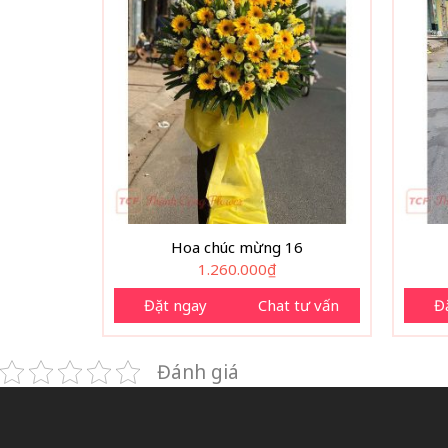
Hoa chúc mừng 16
1.260.000
₫
Đặt ngay
Chat tư vấn
Đ
Đánh giá