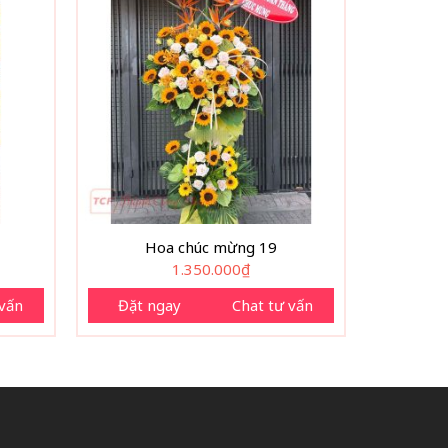
Hoa chúc mừng 19
1.350.000
₫
 vấn
Đặt ngay
Chat tư vấn