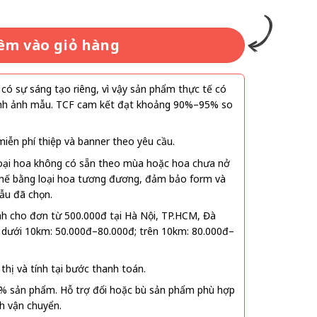
êm vào giỏ hàng
ó sự sáng tạo riêng, vì vậy sản phẩm thực tế có
 hình ảnh mẫu. TCF cam kết đạt khoảng 90%–95% so
ễn phí thiệp và banner theo yêu cầu.
oại hoa không có sẵn theo mùa hoặc hoa chưa nở
 thế bằng loại hoa tương đương, đảm bảo form và
ẫu đã chọn.
nh cho đơn từ 500.000đ tại Hà Nội, TP.HCM, Đà
 dưới 10km: 50.000đ–80.000đ; trên 10km: 80.000đ–
thị và tính tại bước thanh toán.
% sản phẩm. Hỗ trợ đổi hoặc bù sản phẩm phù hợp
nh vận chuyển.