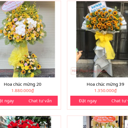
Hoa chúc mừng 20
Hoa chúc mừng 39
1.880.000
₫
1.350.000
₫
ặt ngay
Chat tư vấn
Đặt ngay
Chat tư