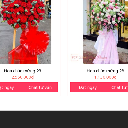
Hoa chúc mừng 23
Hoa chúc mừng 28
2.550.000
₫
1.130.000
₫
ặt ngay
Chat tư vấn
Đặt ngay
Chat tư