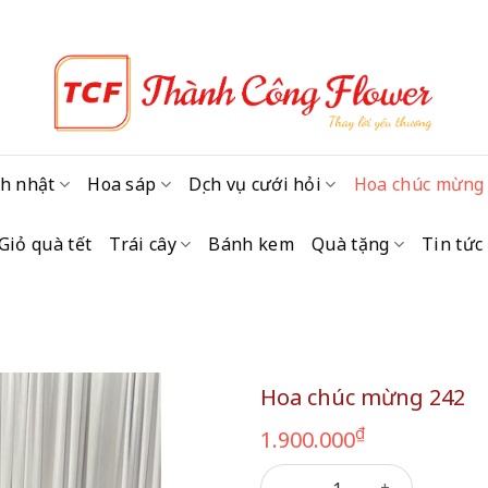
h nhật
Hoa sáp
Dịch vụ cưới hỏi
Hoa chúc mừng
Giỏ quà tết
Trái cây
Bánh kem
Quà tặng
Tin tức
Hoa chúc mừng 242
₫
1.900.000
Hoa chúc mừng 242 số lượn