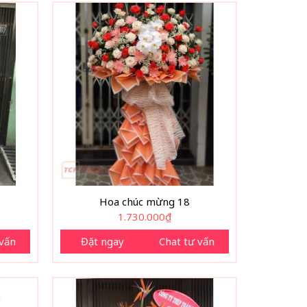
Hoa chúc mừng 18
1.730.000
₫
 vấn
Đặt ngay
Chat tư vấn