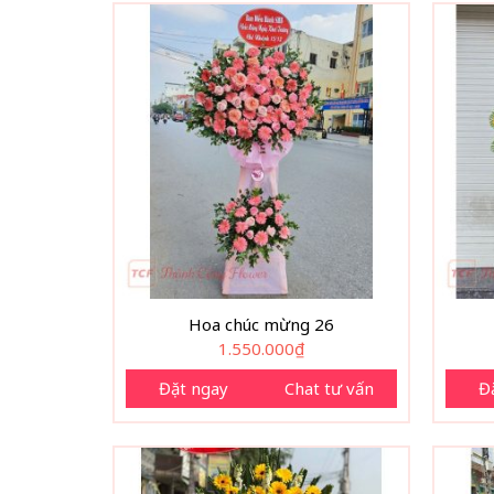
Hoa chúc mừng 26
1.550.000
₫
Đặt ngay
Chat tư vấn
Đ