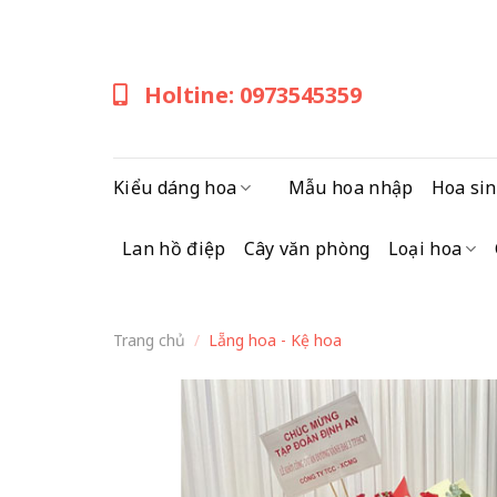
Skip
to
content
Holtine: 0973545359
Kiểu dáng hoa
Mẫu hoa nhập
Hoa sin
Lan hồ điệp
Cây văn phòng
Loại hoa
Trang chủ
/
Lẵng hoa - Kệ hoa