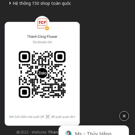
Hệ thống 150 shop toàn quốc
@2022 - Website
Thành Công Flower
| Design bởi
TCF
Ms - Thúy Hằng