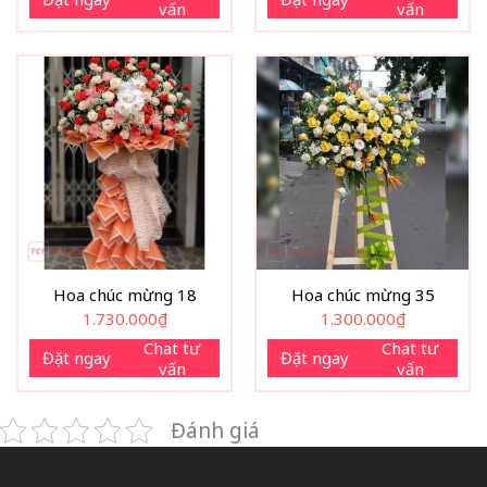
vấn
vấn
Hoa chúc mừng 18
Hoa chúc mừng 35
1.730.000
₫
1.300.000
₫
Chat tư
Chat tư
Đặt ngay
Đặt ngay
vấn
vấn
Đánh giá