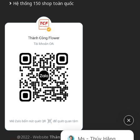
Hệ thống 150 shop toàn quốc
@2022 - Website
Thành Công Flower
| Design bởi
TCF
Ms - Thúy Hằng