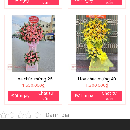
vấn
vấn
Hoa chúc mừng 26
Hoa chúc mừng 40
1.550.000
₫
1.300.000
₫
Chat tư
Chat tư
Đặt ngay
Đặt ngay
vấn
vấn
Đánh giá