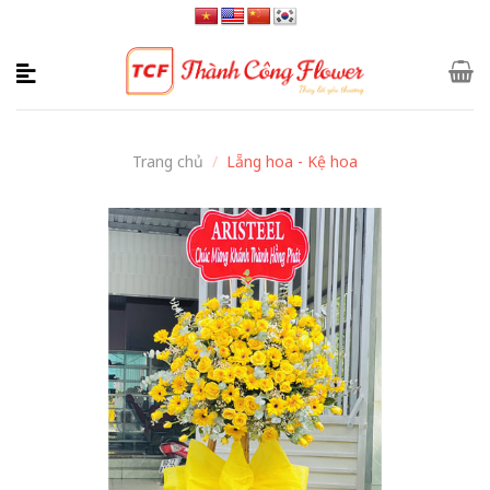
Skip
to
content
Trang chủ
/
Lẵng hoa - Kệ hoa