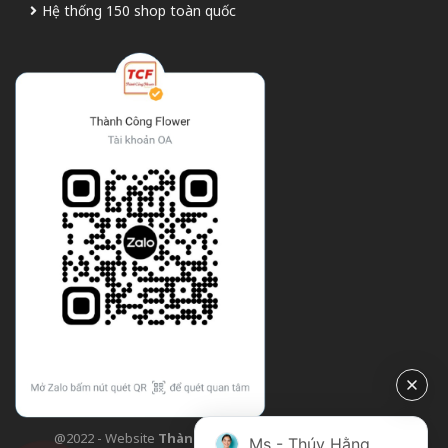
Hệ thống 150 shop toàn quốc
@2022 - Website
Thành Công Flower
| Design bởi
TCF
Ms - Thúy Hằng