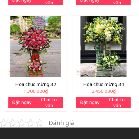
vấn
vấn
Hoa chúc mừng 32
Hoa chúc mừng 34
1.300.000
₫
2.450.000
₫
Chat tư
Chat tư
Đặt ngay
Đặt ngay
vấn
vấn
Đánh giá