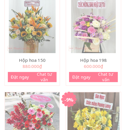
Hộp hoa 150
Hộp hoa 198
880.000
₫
600.000
₫
Chat tư
Chat tư
Đặt ngay
Đặt ngay
vấn
vấn
-9%