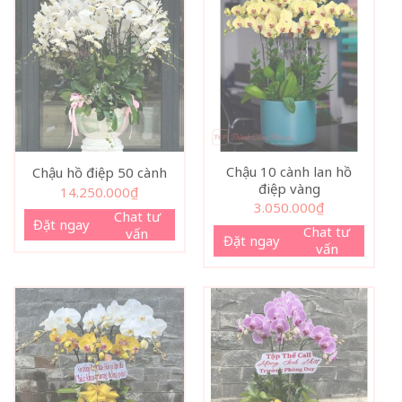
Chậu 10 cành lan hồ
Chậu hồ điệp 50 cành
điệp vàng
14.250.000
₫
3.050.000
₫
Chat tư
Đặt ngay
Chat tư
vấn
Đặt ngay
vấn