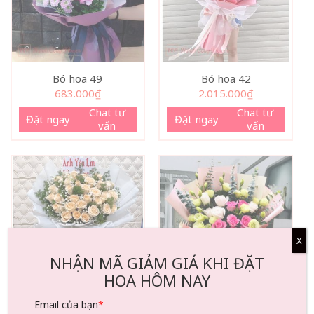
Bó hoa 49
Bó hoa 42
683.000
₫
2.015.000
₫
Chat tư
Chat tư
Đặt ngay
Đặt ngay
vấn
vấn
X
NHẬN MÃ GIẢM GIÁ KHI ĐẶT
HOA HÔM NAY
Bó hoa 166
Bó hoa 214
Email của bạn
*