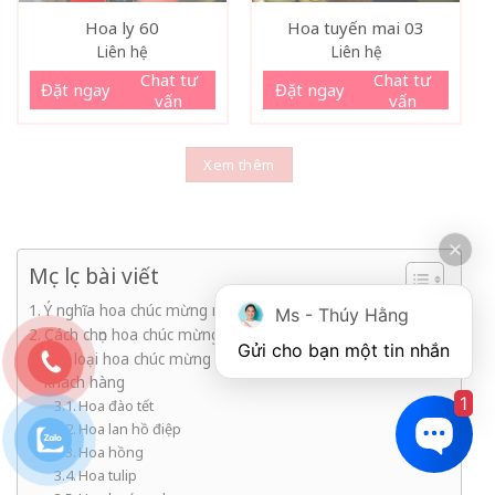
Hoa ly 60
Hoa tuyến mai 03
Liên hệ
Liên hệ
Chat tư
Chat tư
Đặt ngay
Đặt ngay
vấn
vấn
Xem thêm
Mục lục bài viết
Ý nghĩa hoa chúc mừng năm mới
Ms - Thúy Hằng
Cách chọn hoa chúc mừng năm mới đẹp và ý nghĩa nhất
Gửi cho bạn một tin nhắn
Các loại hoa chúc mừng năm mới gia đình, sếp, đối tác,
khách hàng
1
Hoa đào tết
Hoa lan hồ điệp
Hoa hồng
Hoa tulip