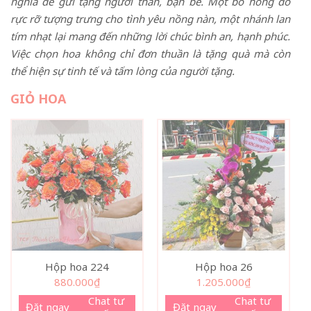
nghĩa để gửi tặng người thân, bạn bè. Một bó hồng đỏ
rực rỡ tượng trưng cho tình yêu nồng nàn, một nhánh lan
tím nhạt lại mang đến những lời chúc bình an, hạnh phúc.
Việc chọn hoa không chỉ đơn thuần là tặng quà mà còn
thể hiện sự tinh tế và tấm lòng của người tặng.
GIỎ HOA
Hộp hoa 224
Hộp hoa 26
880.000
₫
1.205.000
₫
Chat tư
Chat tư
Đặt ngay
Đặt ngay