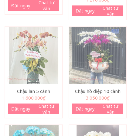
Chat tư
Đặt ngay
Chat tư
vấn
Đặt ngay
vấn
Chậu lan 5 cành
Chậu hồ điệp 10 cành
1.600.000
₫
3.050.000
₫
Chat tư
Chat tư
Đặt ngay
Đặt ngay
vấn
vấn