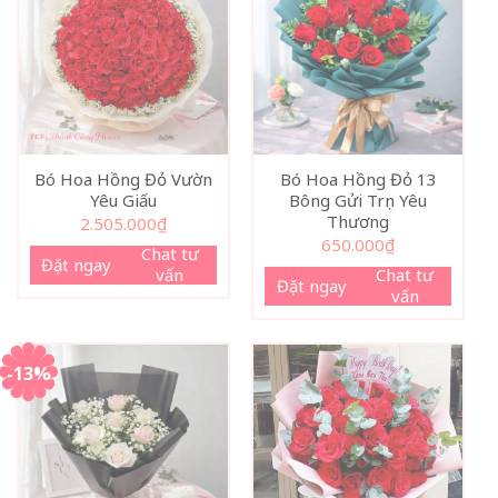
Bó Hoa Hồng Đỏ Vườn
Bó Hoa Hồng Đỏ 13
Yêu Giấu
Bông Gửi Trọn Yêu
Thương
2.505.000
₫
650.000
₫
Chat tư
Đặt ngay
vấn
Chat tư
Đặt ngay
vấn
-13%