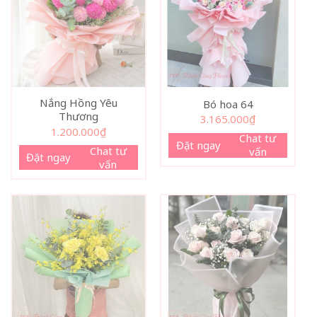
Nắng Hồng Yêu
Bó hoa 64
Thương
3.165.000
₫
1.200.000
₫
Chat tư
Đặt ngay
Chat tư
vấn
Đặt ngay
vấn