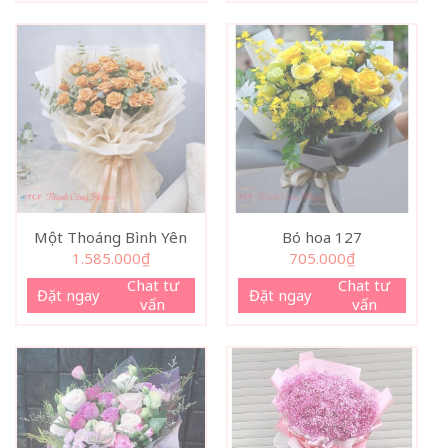
Một Thoáng Bình Yên
Bó hoa 127
1.585.000
₫
705.000
₫
Chat tư
Chat tư
Đặt ngay
Đặt ngay
vấn
vấn