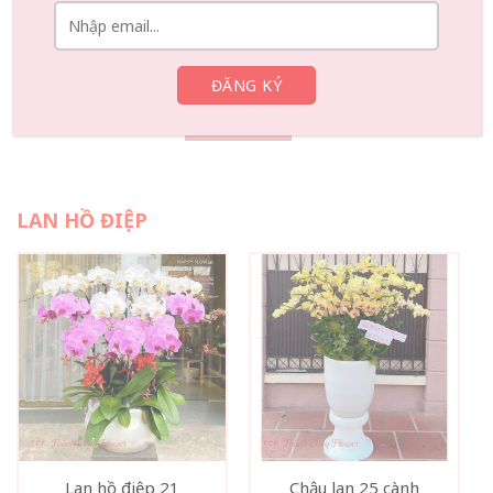
955.000
₫
650.000
₫
Chat tư
Chat tư
Đặt ngay
Đặt ngay
vấn
vấn
Xem thêm
LAN HỒ ĐIỆP
Lan hồ điệp 21
Chậu lan 25 cành