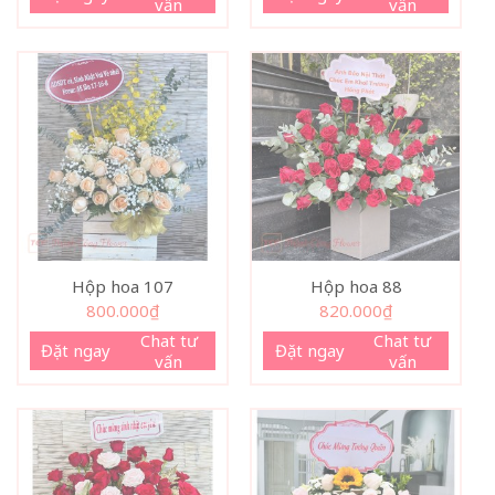
vấn
vấn
Hộp hoa 107
Hộp hoa 88
800.000
₫
820.000
₫
Chat tư
Chat tư
Đặt ngay
Đặt ngay
vấn
vấn