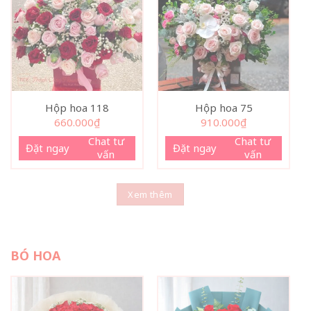
Hộp hoa 118
Hộp hoa 75
660.000
₫
910.000
₫
Chat tư
Chat tư
Đặt ngay
Đặt ngay
vấn
vấn
Xem thêm
BÓ HOA