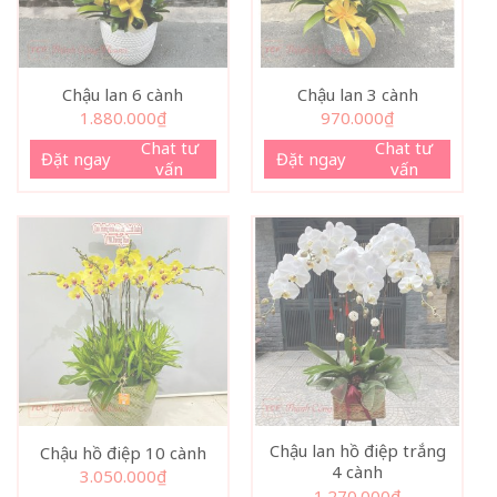
Chậu lan 6 cành
Chậu lan 3 cành
1.880.000
₫
970.000
₫
Chat tư
Chat tư
Đặt ngay
Đặt ngay
vấn
vấn
Chậu lan hồ điệp trắng
Chậu hồ điệp 10 cành
4 cành
3.050.000
₫
1.270.000
₫