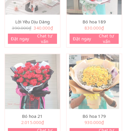
Lời Yêu Dịu Dàng
Bó hoa 189
Giá
Giá
390.000
₫
340.000
₫
830.000
₫
gốc
hiện
là:
tại
Chat tư
Chat tư
Đặt ngay
Đặt ngay
390.000₫.
là:
vấn
vấn
340.000₫.
Bó hoa 21
Bó hoa 179
2.015.000
₫
930.000
₫
Chat tư
Chat tư