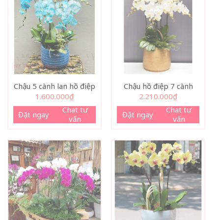
Chậu 5 cành lan hồ điệp
Chậu hồ điệp 7 cành
1.600.000
₫
2.210.000
₫
Chat tư
Chat tư
Đặt ngay
Đặt ngay
vấn
vấn