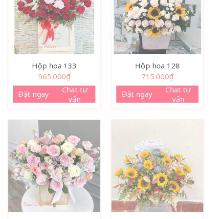
Hộp hoa 133
Hộp hoa 128
965.000
₫
715.000
₫
Chat tư
Chat tư
Đặt ngay
Đặt ngay
vấn
vấn