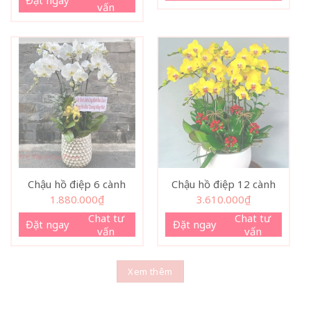
Đặt ngay
vấn
Chậu hồ điệp 6 cành
Chậu hồ điệp 12 cành
1.880.000
₫
3.610.000
₫
Chat tư
Chat tư
Đặt ngay
Đặt ngay
vấn
vấn
Xem thêm