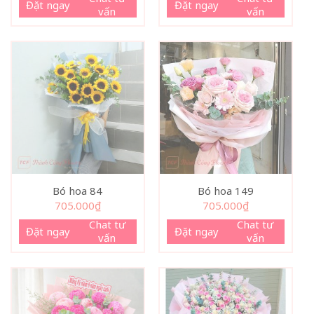
Đặt ngay
Đặt ngay
vấn
vấn
Bó hoa 84
Bó hoa 149
705.000
₫
705.000
₫
Chat tư
Chat tư
Đặt ngay
Đặt ngay
vấn
vấn