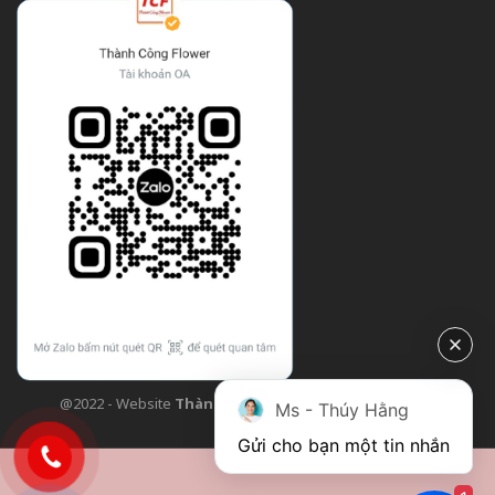
@2022 - Website
Thành Công Flower
| Design bởi
TCF
Ms - Thúy Hằng
Gửi cho bạn một tin nhắn