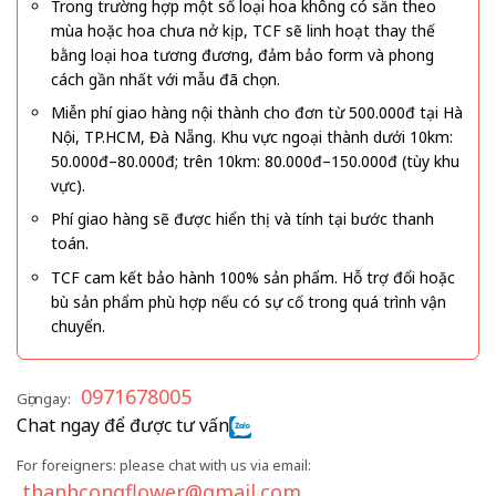
Trong trường hợp một số loại hoa không có sẵn theo
mùa hoặc hoa chưa nở kịp, TCF sẽ linh hoạt thay thế
bằng loại hoa tương đương, đảm bảo form và phong
cách gần nhất với mẫu đã chọn.
Miễn phí giao hàng nội thành cho đơn từ 500.000đ tại Hà
Nội, TP.HCM, Đà Nẵng. Khu vực ngoại thành dưới 10km:
50.000đ–80.000đ; trên 10km: 80.000đ–150.000đ (tùy khu
vực).
Phí giao hàng sẽ được hiển thị và tính tại bước thanh
toán.
TCF cam kết bảo hành 100% sản phẩm. Hỗ trợ đổi hoặc
bù sản phẩm phù hợp nếu có sự cố trong quá trình vận
chuyển.
0971678005
Gọi ngay:
Chat ngay để được tư vấn
For foreigners: please chat with us via email:
thanhcongflower@gmail.com