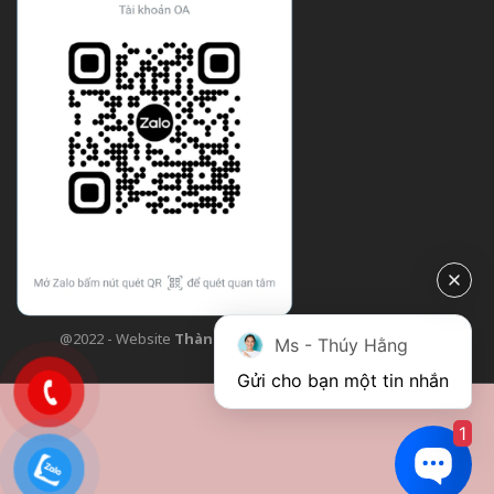
@2022 - Website
Thành Công Flower
| Design bởi
TCF
Ms - Thúy Hằng
Gửi cho bạn một tin nhắn
1