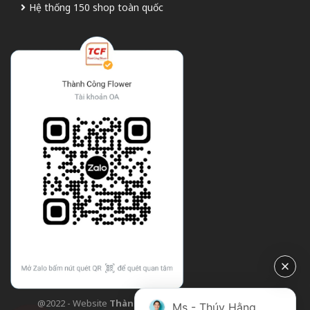
Hệ thống 150 shop toàn quốc
@2022 - Website
Thành Công Flower
| Design bởi
TCF
Ms - Thúy Hằng