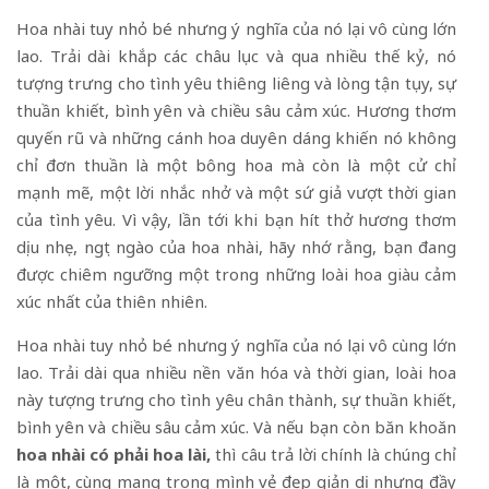
Hoa nhài tuy nhỏ bé nhưng ý nghĩa của nó lại vô cùng lớn
lao. Trải dài khắp các châu lục và qua nhiều thế kỷ, nó
tượng trưng cho tình yêu thiêng liêng và lòng tận tụy, sự
thuần khiết, bình yên và chiều sâu cảm xúc. Hương thơm
quyến rũ và những cánh hoa duyên dáng khiến nó không
chỉ đơn thuần là một bông hoa mà còn là một cử chỉ
mạnh mẽ, một lời nhắc nhở và một sứ giả vượt thời gian
của tình yêu. Vì vậy, lần tới khi bạn hít thở hương thơm
dịu nhẹ, ngọt ngào của hoa nhài, hãy nhớ rằng, bạn đang
được chiêm ngưỡng một trong những loài hoa giàu cảm
xúc nhất của thiên nhiên.
Hoa nhài tuy nhỏ bé nhưng ý nghĩa của nó lại vô cùng lớn
lao. Trải dài qua nhiều nền văn hóa và thời gian, loài hoa
này tượng trưng cho tình yêu chân thành, sự thuần khiết,
bình yên và chiều sâu cảm xúc. Và nếu bạn còn băn khoăn
hoa nhài có phải hoa lài,
thì câu trả lời chính là chúng chỉ
là một, cùng mang trong mình vẻ đẹp giản dị nhưng đầy