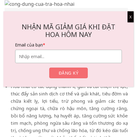
Tác dụng của trà hoa nhài
X
NHẬN MÃ GIẢM GIÁ KHI ĐẶT
Hoa nhài có tính hàn, hương thơm dịu nhẹ, có tác
HOA HÔM NAY
dụng giảm đầy hơi. Chúng có vị cay nồng, ngọt ngào,
Email của bạn
*
tính ấm. Hoa nhài có tác dụng điều hòa khí huyết,
giảm đau, làm ấm trung tiêu, hài hòa dạ dày, giảm
sưng tấy, giải độc và tăng cường hệ miễn dịch. Chúng
cũng có tác dụng kháng viêm, giải độc tốt đối với
bệnh kiết lỵ, đau bụng, viêm kết mạc và lở loét.
Hoa nhài có tác dụng thanh lọc gan và cải thiện thị lực,
thúc đẩy sản sinh dịch cơ thể và giải khát, tiêu đờm và
chữa kiết lỵ, lợi tiểu, trừ phong và giảm các triệu
chứng ngoại tà, chữa rò hậu môn, tăng cường răng,
bồi bổ năng lượng, hạ huyết áp, tăng cường sức khỏe
tim mạch, phòng ngừa sâu răng và tổn thương do xạ
trị, chống ung thư và chống lão hóa, từ đó kéo dài tuổi