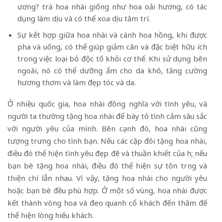
ương? trà hoa nhài giống như hoa oải hương, có tác
dụng làm dịu và có thể xoa dịu tâm trí.
Sự kết hợp giữa hoa nhài và cánh hoa hồng, khi được
pha và uống, có thể giúp giảm cân và đặc biệt hữu ích
trong việc loại bỏ độc tố khỏi cơ thể. Khi sử dụng bên
ngoài, nó có thể dưỡng ẩm cho da khô, tăng cường
hương thơm và làm đẹp tóc và da.
Ở nhiều quốc gia, hoa nhài đồng nghĩa với tình yêu, và
người ta thường tặng hoa nhài để bày tỏ tình cảm sâu sắc
với người yêu của mình. Bên cạnh đó, hoa nhài cũng
tượng trưng cho tình bạn. Nếu các cặp đôi tặng hoa nhài,
điều đó thể hiện tình yêu đẹp đẽ và thuần khiết của họ; nếu
bạn bè tặng hoa nhài, điều đó thể hiện sự tôn trọng và
thiện chí lẫn nhau. Vì vậy, tặng hoa nhài cho người yêu
hoặc bạn bè đều phù hợp. Ở một số vùng, hoa nhài được
kết thành vòng hoa và đeo quanh cổ khách đến thăm để
thể hiện lòng hiếu khách.