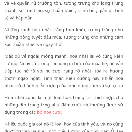
và vẻ quyến rũ trường tồn, tượng trưng cho lòng trung
thành, sự tôn trọng, sự thuần khiết, trinh tiết, giản dị, tinh
tế và hấp dẫn.
Những cánh hoa nhài trắng tinh khôi, trong trắng như
những bông tuyết đầu mùa, tượng trưng cho những cảm
xúc thuần khiết và ngây thơ
Mặc dù vẻ ngoài mỏng manh, hoa nhài lại vô cùng kiên
cường. Ngay cả trong cái nóng oi bức của mùa hè, nó vẫn
tiếp tục nở rộ với nụ cười rạng rỡ nhất, tỏa ra hương
thơm ngào ngạt. Tinh thần kiên cường này khiến hoa
nhài trở thành biểu tượng của lòng dũng cảm và sự tự tin
Hoa nhài cũng là một loài hoa trang trí thích hợp cho
những dịp trang trọng như đám cưới, và thường được sử
dụng trong các
bó hoa cưới
.
Nhiều quốc gia coi nó là loài hoa của tình yêu, và nó cũng
được truyền lại như một biểu tượng của tình bạn. Ở Tây