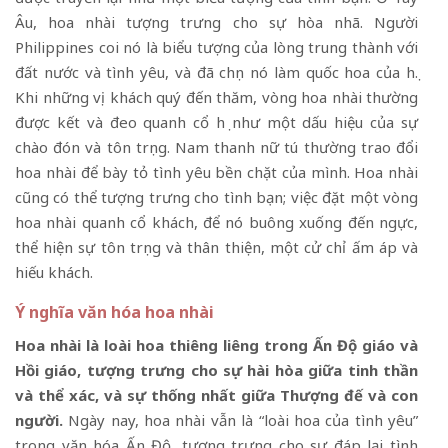
Âu, hoa nhài tượng trưng cho sự hòa nhã. Người
Philippines coi nó là biểu tượng của lòng trung thành với
đất nước và tình yêu, và đã chọn nó làm quốc hoa của họ.
Khi những vị khách quý đến thăm, vòng hoa nhài thường
được kết và đeo quanh cổ họ như một dấu hiệu của sự
chào đón và tôn trọng. Nam thanh nữ tú thường trao đổi
hoa nhài để bày tỏ tình yêu bền chặt của mình. Hoa nhài
cũng có thể tượng trưng cho tình bạn; việc đặt một vòng
hoa nhài quanh cổ khách, để nó buông xuống đến ngực,
thể hiện sự tôn trọng và thân thiện, một cử chỉ ấm áp và
hiếu khách.
Ý nghĩa văn hóa hoa nhài
Hoa nhài là loài hoa thiêng liêng trong Ấn Độ giáo và
Hồi giáo, tượng trưng cho sự hài hòa giữa tinh thần
và thể xác, và sự thống nhất giữa Thượng đế và con
người.
Ngày nay, hoa nhài vẫn là “loài hoa của tình yêu”
trong văn hóa Ấn Độ, tượng trưng cho sự đáp lại tình