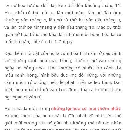
kỳ nở hoa tương đối dài, kéo dài đến khoảng tháng 11.
Hoa nhài có thể nở ba lần một năm: lần nở đầu tiên
thường vào tháng 6, lần nở rộ thứ hai vào đầu tháng 8,
và lần thứ ba từ tháng 9 đến đầu tháng 10. Mặc dù thời
gian nở hoa tổng thể khá dài, nhưng mỗi bông hoa lại có
tuổi thọ ngắn, chỉ kéo dài 1-2 ngày.
Đặc điểm nổi bật của nó là cụm hoa hình xim ở đầu cành
với những cánh hoa màu trắng, thường nở vào những
ngày hè nóng nhất. Hoa thường có nhiều lớp cánh. Lá
màu xanh bóng, hình bầu dục, mọc đối xứng, với những
cành mềm rủ xuống, nếu để phát triển sẽ leo bám. Đặc
biệt, hoa nhài chỉ nở vào ban đêm, tỏa ra hương thơm
ngọt ngào quyến rũ.
Hoa nhài là một trong
những lọai hoa có mùi thơm nhất
.
Hương thơm của hoa nhài là độc nhất vô nhị trên thế
giới; mùi hương của nó gần như không thể tái tạo nhân
tạo, khiến nó trở thành nguyên liệu thô quan trọng nhất