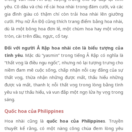
yêu. Cô dâu và chú rể cài hoa nhài trong đám cưới, và các
gia đình giàu có thậm chí còn trải hoa nhài lên giường
cưới. Phụ nữ Ấn Độ cũng thích trang điểm bằng hoa nhài,
dù là một bông hoa đơn lẻ, một chùm hoa hay một vòng
tròn, cài trên đầu, ngực, cổ tay.
Đối với người Ả Rập hoa nhài còn là biểu tượng của
tình yêu
. Mặc dù “yasmin” trong tiếng Ả Rập có nghĩa là
“thất vọng là điều ngu ngốc”, nhưng nó lại tượng trưng cho
niềm đam mê cuộc sống, chấp nhận nỗi cay đắng của sự
thất vọng, thừa nhận những được mất, thấu hiểu những
được và mất, thanh lọc nỗi thất vọng trong lòng bằng tình
yêu và sự thấu hiểu, và vun đắp một ngọn lửa hy vọng trong
sáng.
Quốc hoa của Philippines
Hoa nhài cũng là
quốc hoa của Philippines
. Truyền
thuyết kể rằng, có một nàng công chúa đem lòng yêu