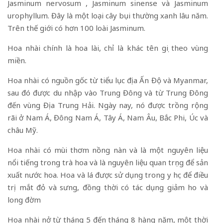
Jasminum nervosum , Jasminum sinense và Jasminum
urophyllum. Đây là một loại cây bụi thường xanh lâu năm.
Trên thế giới có hơn 100 loài Jasminum.
Hoa nhài chính là hoa lài, chỉ là khác tên gọi theo vùng
miền.
Hoa nhài có nguồn gốc từ tiểu lục địa Ấn Độ và Myanmar,
sau đó được du nhập vào Trung Đông và từ Trung Đông
đến vùng Địa Trung Hải. Ngày nay, nó được trồng rộng
rãi ở Nam Á, Đông Nam Á, Tây Á, Nam Âu, Bắc Phi, Úc và
châu Mỹ.
Hoa nhài có mùi thơm nồng nàn và là một nguyên liệu
nổi tiếng trong trà hoa và là nguyên liệu quan trọng để sản
xuất nước hoa. Hoa và lá được sử dụng trong y học để điều
trị mắt đỏ và sưng, đồng thời có tác dụng giảm ho và
long đờm
Hoa nhài nở từ tháng 5 đến tháng 8 hàng năm, một thời