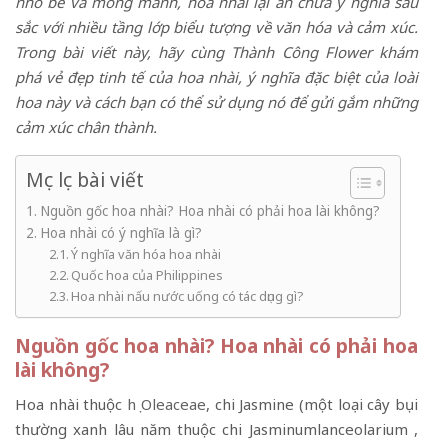
nhỏ bé và mỏng manh, hoa nhài lại ẩn chứa ý nghĩa sâu
sắc với nhiều tầng lớp biểu tượng về văn hóa và cảm xúc.
Trong bài viết này, hãy cùng Thành Công Flower khám
phá vẻ đẹp tinh tế của hoa nhài, ý nghĩa đặc biệt của loài
hoa này và cách bạn có thể sử dụng nó để gửi gắm những
cảm xúc chân thành.
Mục lục bài viết
Nguồn gốc hoa nhài? Hoa nhài có phải hoa lài không?
Hoa nhài có ý nghĩa là gì?
Ý nghĩa văn hóa hoa nhài
Quốc hoa của Philippines
Hoa nhài nấu nước uống có tác dụng gì?
Nguồn gốc hoa nhài? Hoa nhài có phải hoa
lài không?
Hoa nhài thuộc
họ Oleaceae
, chi Jasmine (một loại cây bụi
thường xanh lâu năm thuộc chi Jasminumlanceolarium ,