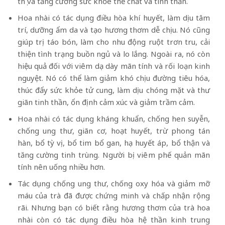
thọ và tăng cường sức khỏe thể chất và tinh thần.
Hoa nhài có tác dụng điều hòa khí huyết, làm dịu tâm
trí, dưỡng ẩm da và tạo hương thơm dễ chịu. Nó cũng
giúp trị táo bón, làm cho nhu động ruột trơn tru, cải
thiện tình trạng buồn ngủ và lo lắng. Ngoài ra, nó còn
hiệu quả đối với viêm dạ dày mãn tính và rối loạn kinh
nguyệt. Nó có thể làm giảm khó chịu đường tiêu hóa,
thúc đẩy sức khỏe tử cung, làm dịu chóng mặt và thư
giãn tinh thần, ổn định cảm xúc và giảm trầm cảm.
Hoa nhài có tác dụng kháng khuẩn, chống hen suyễn,
chống ung thư, giãn cơ, hoạt huyết, trừ phong tán
hàn, bổ tỳ vị, bổ tim bổ gan, hạ huyết áp, bổ thận và
tăng cường tinh trùng. Người bị viêm phế quản mãn
tính nên uống nhiều hơn.
Tác dụng chống ung thư, chống oxy hóa và giảm mỡ
máu của trà đã được chứng minh và chấp nhận rộng
rãi. Nhưng bạn có biết rằng hương thơm của trà hoa
nhài còn có tác dụng điều hòa hệ thần kinh trung