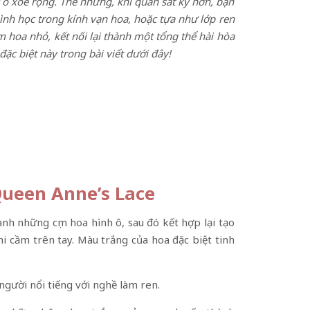
 ô xòe rộng. Thế nhưng, khi quan sát kỹ hơn, bạn
ình học trong kính vạn hoa, hoặc tựa như lớp ren
hoa nhỏ, kết nối lại thành một tổng thể hài hòa
ặc biệt này trong bài viết dưới đây!
Queen Anne’s Lace
nh những cụm hoa hình ô, sau đó kết hợp lại tạo
i cầm trên tay. Màu trắng của hoa đặc biệt tinh
ười nổi tiếng với nghề làm ren.