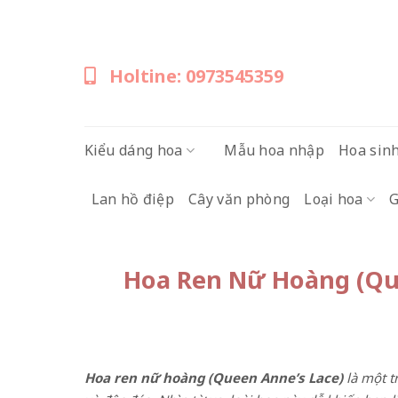
Skip
to
content
Holtine: 0973545359
Kiểu dáng hoa
Mẫu hoa nhập
Hoa sin
Lan hồ điệp
Cây văn phòng
Loại hoa
G
Hoa Ren Nữ Hoàng (Que
Hoa ren nữ hoàng (Queen Anne’s Lace)
là một t