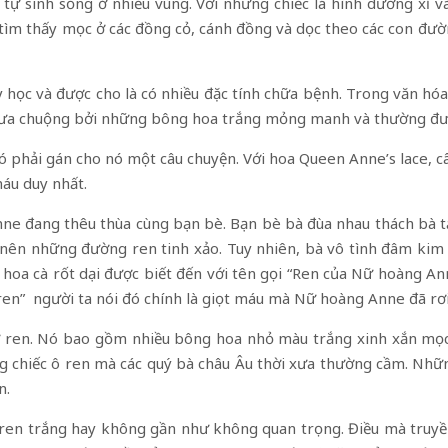
ã tự sinh sống ở nhiều vùng. Với những chiếc lá hình dương x
tìm thấy mọc ở các đồng cỏ, cánh đồng và dọc theo các con đườ
 y học và được cho là có nhiều đặc tính chữa bệnh. Trong văn hó
 ưa chuộng bởi những bông hoa trắng mỏng manh và thường được
ó phải gán cho nó một câu chuyện. Với hoa Queen Anne’s lace,
máu duy nhất.
ne đang thêu thùa cùng bạn bè. Bạn bè bà đùa nhau thách bà 
 nên những đường ren tinh xảo. Tuy nhiên, bà vô tình đâm kim 
vậy, hoa cà rốt dại được biết đến với tên gọi “Ren của Nữ hoàng 
en” người ta nói đó chính là giọt máu mà Nữ hoàng Anne đã rơi
ư ren. Nó bao gồm nhiều bông hoa nhỏ màu trắng xinh xắn mọc
 chiếc ô ren mà các quý bà châu Âu thời xưa thường cầm. Nhữ
n.
 ren trắng hay không gần như không quan trọng. Điều mà truyề