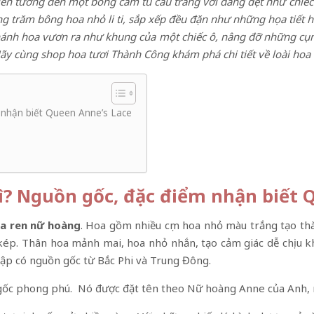
 liên tưởng đến một bông cẩm tú cầu trắng với dáng dẹt như chiếc
ng trăm bông hoa nhỏ li ti, sắp xếp đều đặn như những họa tiết h
nh hoa vươn ra như khung của một chiếc ô, nâng đỡ những cụm 
Hãy cùng shop hoa tươi Thành Công khám phá chi tiết về loài hoa đ
 nhận biết Queen Anne’s Lace
ì? Nguồn gốc, đặc điểm nhận biết 
oa ren nữ hoàng
. Hoa gồm nhiều cụm hoa nhỏ màu trắng tạo thà
kép. Thân hoa mảnh mai, hoa nhỏ nhắn, tạo cảm giác dễ chịu kh
hập có nguồn gốc từ Bắc Phi và Trung Đông.
ốc phong phú. Nó được đặt tên theo Nữ hoàng Anne của Anh, ng