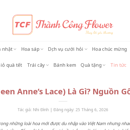
h nhật
Hoa sáp
Dịch vụ cưới hỏi
Hoa chúc mừng
iỏ quà tết
Trái cây
Bánh kem
Quà tặng
Tin tức
en Anne’s Lace) Là Gì? Nguồn Gố
Tác giả: Nhi Đình | Đăng ngày: 25 Tháng 6, 2026
rong những loài hoa mới được du nhập vào Việt Nam nhưng nhan