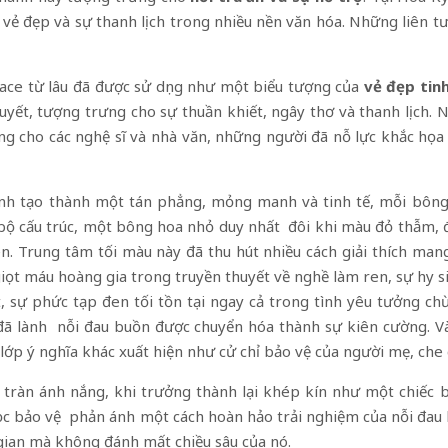
ủa vẻ đẹp và sự thanh lịch trong nhiều nền văn hóa. Những liên 
ace từ lâu đã được sử dụng như một biểu tượng của
vẻ đẹp tinh
thuyết, tượng trưng cho sự thuần khiết, ngây thơ và thanh lịch.
g cho các nghệ sĩ và nhà văn, những người đã nỗ lực khắc họa 
nh tạo thành một tán phẳng, mỏng manh và tinh tế, mỗi bôn
àn bộ cấu trúc, một bông hoa nhỏ duy nhất đôi khi màu đỏ thẫm, 
. Trung tâm tối màu này đã thu hút nhiều cách giải thích man
giọt máu hoàng gia trong truyền thuyết về nghề làm ren, sự hy s
t, sự phức tạp đen tối tồn tại ngay cả trong tình yêu tưởng
đã lành nỗi đau buồn được chuyển hóa thành sự kiên cường. V
t lớp ý nghĩa khác xuất hiện như cử chỉ bảo vệ của người mẹ, che
ràn ánh nắng, khi trưởng thành lại khép kín như một chiếc b
c bảo vệ phản ánh một cách hoàn hảo trải nghiệm của nỗi đau 
 gian mà không đánh mất chiều sâu của nó.