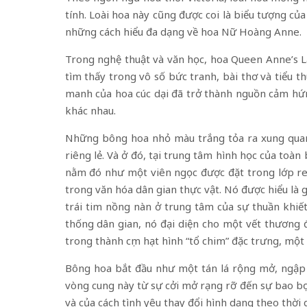
tính. Loài hoa này cũng được coi là biểu tượng c
những cách hiểu đa dạng về hoa Nữ Hoàng Anne.
Trong nghệ thuật và văn học, hoa Queen Anne’s L
tìm thấy trong vô số bức tranh, bài thơ và tiểu 
manh của hoa cúc dại đã trở thành nguồn cảm hứn
khác nhau.
Những bông hoa nhỏ màu trắng tỏa ra xung qua
riêng lẻ. Và ở đó, tại trung tâm hình học của to
nằm đó như một viên ngọc được đặt trong lớp ren
trong văn hóa dân gian thực vật. Nó được hiểu là 
trái tim nồng nàn ở trung tâm của sự thuần khiế
thống dân gian, nó đại diện cho một vết thương 
trong thành cụm hạt hình “tổ chim” đặc trưng, ​​mộ
Bông hoa bắt đầu như một tán lá rộng mở, ngập t
vòng cung này từ sự cởi mở rạng rỡ đến sự bao bọ
và của cách tình yêu thay đổi hình dạng theo thời