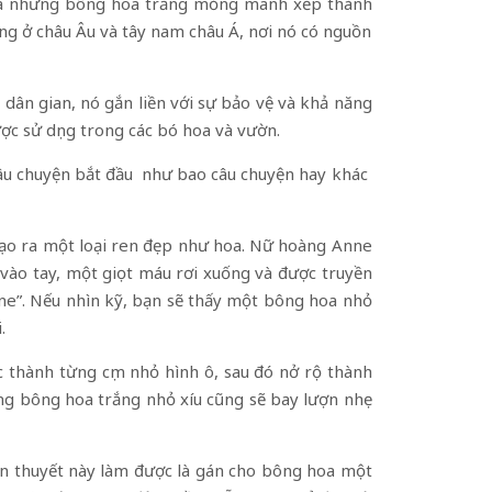
ỉ và những bông hoa trắng mỏng manh xếp thành
ng ở châu Âu và tây nam châu Á, nơi nó có nguồn
a dân gian, nó gắn liền với sự bảo vệ và khả năng
 sử dụng trong các bó hoa và vườn.
 câu chuyện bắt đầu như bao câu chuyện hay khác
tạo ra một loại ren đẹp như hoa. Nữ hoàng Anne
vào tay, một giọt máu rơi xuống và được truyền
Anne”. Nếu nhìn kỹ, bạn sẽ thấy một bông hoa nhỏ
.
 thành từng cụm nhỏ hình ô, sau đó nở rộ thành
ng bông hoa trắng nhỏ xíu cũng sẽ bay lượn nhẹ
n thuyết này làm được là gán cho bông hoa một