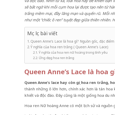
và độc đáo. Nhìn từ xa, loài hoa này dễ khiến bạn
sẽ bất ngờ khi mỗi cụm hoa lại được tạo nên từ hà
trắng mềm mại, đầy lãng mạn và quyến rũ. Mỗi nhá
như một “chiếc ô ren” tuyệt đẹp giữa thiên nhiên. 
Mục lục bài viết
Queen Anne’s Lace là hoa gì? Nguồn gốc, đặc điểm
Ý nghĩa của hoa ren trắng ( Queen Anne’s Lace)
Ý nghĩa của hoa ren nữ hoàng trong tình yêu
Ứng dụng hoa ren trắng
Queen Anne’s Lace là hoa g
Queen Anne’s lace hay còn gọi hoa ren trắng, h
thành những ô lớn hơn, chính xác hơn là tán hoa 
khiết và độc đáo. Đây cũng là một giống hoa du n
Hoa ren Nữ hoàng Anne có một lịch sử và nguồn g