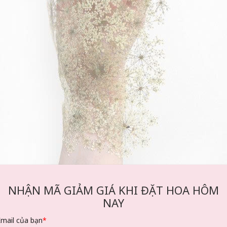
NHẬN MÃ GIẢM GIÁ KHI ĐẶT HOA HÔM
NAY
t cấu tinh tế của chúng đã khiến người ta nhớ đến đường viền re
trên những chiếc váy của Nữ hoàng Anne!
Email của bạn
*