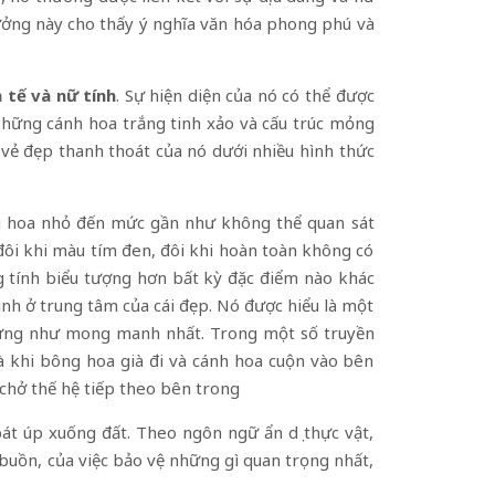
tưởng này cho thấy ý nghĩa văn hóa phong phú và
 tế và nữ tính
. Sự hiện diện của nó có thể được
 Những cánh hoa trắng tinh xảo và cấu trúc mỏng
vẻ đẹp thanh thoát của nó dưới nhiều hình thức
g hoa nhỏ đến mức gần như không thể quan sát
đôi khi màu tím đen, đôi khi hoàn toàn không có
g tính biểu tượng hơn bất kỳ đặc điểm nào khác
inh ở trung tâm của cái đẹp. Nó được hiểu là một
 chừng như mong manh nhất. Trong một số truyền
à khi bông hoa già đi và cánh hoa cuộn vào bên
 chở thế hệ tiếp theo bên trong
át úp xuống đất. Theo ngôn ngữ ẩn dụ thực vật,
buồn, của việc bảo vệ những gì quan trọng nhất,