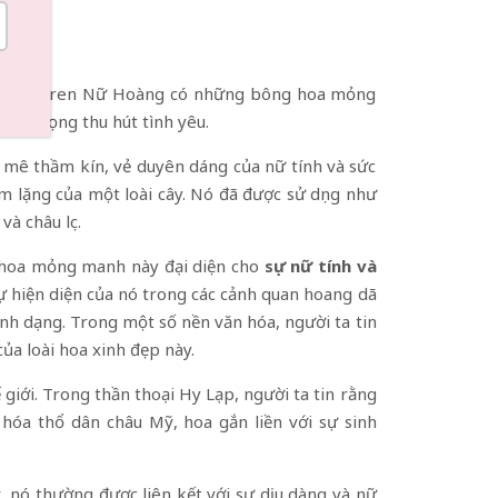
ởi vì hoa ren Nữ Hoàng có những bông hoa mỏng
i hy vọng thu hút tình yêu.
mê thầm kín, vẻ duyên dáng của nữ tính và sức
 lặng của một loài cây. Nó đã được sử dụng như
à châu lục.
i hoa mỏng manh này đại diện cho
sự nữ tính
và
 hiện diện của nó trong các cảnh quan hoang dã
nh dạng. Trong một số nền văn hóa, người ta tin
ủa loài hoa xinh đẹp này.
giới. Trong thần thoại Hy Lạp, người ta tin rằng
óa thổ dân châu Mỹ, hoa gắn liền với sự sinh
ỳ, nó thường được liên kết với sự dịu dàng và nữ