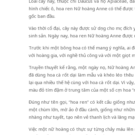
Loài cây này, thuộc chi Daucus và
họ Apiaceae
, đ
hình chiếc ô, hoa ren Nữ hoàng Anne có thể được 
gốc ban đầu.
Vào thời cổ đại, cây này được sử dụng cho mục đích
sinh sản. Ngày nay, hoa ren Nữ hoàng Anne được
Trước khi một bông hoa có thể mang ý nghĩa, ai đ
với hoàng gia, với nghề thủ công và với một giọt 
Truyền thuyết kể rằng, một ngày nọ, Nữ hoàng An
đã dùng hoa cà rốt dại làm mẫu và khéo léo thêu
lại qua nhiều thế hệ cùng với hoa cà rốt dại. Vì 
màu đỏ tím đậm ở trung tâm của một số cụm hoa “r
Đúng như tên gọi, “hoa ren” có kết cấu giống nh
một chùm lớn, mờ ảo ở đầu cành, giống như những
nhàng như tuyết, tạo nên vẻ thanh lịch và lãng mạ
Việc một nữ hoàng có thực sự từng chảy máu lên