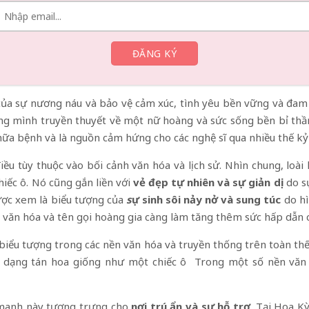
( Queen Anne’s Lace)
 (Queen Anne’s Lace) có ý nghĩa và biểu tượng riêng biệt. B
p, và nhiều phụ nữ đã thêm loài hoa này vào bồn tắm của mình vớ
ủa sự nương náu và bảo vệ cảm xúc, tình yêu bền vững và đam 
 mình truyền thuyết về một nữ hoàng và sức sống bền bỉ thầm
ữa bệnh và là nguồn cảm hứng cho các nghệ sĩ qua nhiều thế kỷ v
u tùy thuộc vào bối cảnh văn hóa và lịch sử. Nhìn chung, loà
iếc ô. Nó cũng gắn liền với
vẻ đẹp tự nhiên
và sự giản dị
do sự
ợc xem là biểu tượng của
s
ự sinh sôi nảy
nở và
sung túc
do hì
a văn hóa và tên gọi hoàng gia càng làm tăng thêm sức hấp dẫn c
biểu tượng trong các nền văn hóa và truyền thống trên toàn thế 
h dạng tán hoa giống như một chiếc ô Trong một số nền văn h
 manh này tượng trưng cho
nơi trú ẩn
và sự
hỗ trợ
. Tại Hoa K