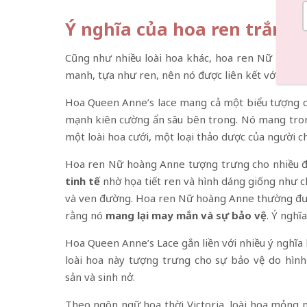
Ý nghĩa của hoa ren trắng 
Cũng như nhiều loài hoa khác, hoa ren Nữ Hoàng
manh, tựa như ren, nên nó được liên kết với vẻ đẹ
Hoa Queen Anne’s lace mang cả một biểu tượng c
mạnh kiên cường ẩn sâu bên trong. Nó mang trong
một loài hoa cưới, một loại thảo dược của người ch
Hoa ren Nữ hoàng Anne tượng trưng cho nhiều điề
tinh tế
nhờ họa tiết ren và hình dáng giống như ch
và ven đường. Hoa ren Nữ hoàng Anne thường đư
rằng nó
mang lại
may mắn
và
sự bảo vệ
. Ý nghĩ
Hoa Queen Anne’s Lace gắn liền với nhiều ý nghĩa 
loài hoa này tượng trưng cho sự bảo vệ do hìn
sản và sinh nở.
Theo ngôn ngữ hoa thời Victoria, loài hoa mỏng