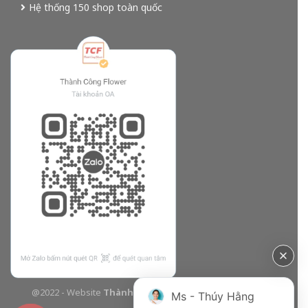
Hệ thống 150 shop toàn quốc
@2022 - Website
Thành Công Flower
| Design bởi
TCF
Ms - Thúy Hằng