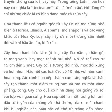
truyền thống của loài cây này. Trong tiếng Latin, loài hoa
này có nghĩa là “Uncinatum”, tức là “móc câu”. Nó dùng để
chỉ những chiếc lá có hình dạng móc câu của cây.
Hoa thanh liễu có nguồn gốc từ Tây Úc nhưng cũng phổ
biến ở Florida, Illinois, Alabama, Indianapolis và các vùng
khác của Hoa Kỳ. Loại cây này ưa môi trường cận nhiệt
đới và khí hậu ấm áp, khô ráo.
Cây hoa thanh liễu là một loại cây lâu năm , thân gỗ,
thường xanh, hay mọc thành bụi nhỏ. Nó có thể cao từ
15 cm đến 3 mét. Cây có lá tương đối nhỏ, mọc đối xứng
và hơi nhọn. Hầu hết các loài đều có 10 nhị, với năm cánh
hoa cong. Các cánh hoa xếp thành cụm tán, nghĩa là thân
cây tạo thành một điểm trung tâm và tạo ra một vùng
phẳng, cong. Cây cho quả có hình dạng hơi giống vỏ sò,
với lớp vỏ ngoài cứng. Hoa sáp tiết ra một lượng lớn tinh
dầu từ tuyến của chúng và khá thơm, tỏa ra mùi chanh
khi bị nghiền nát. Màu sắc có thể từ trắng đến hồng,