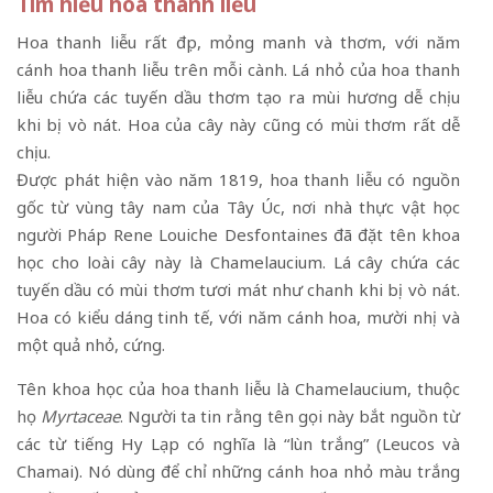
Tìm hiểu hoa thanh liễu
Hoa thanh liễu rất đẹp, mỏng manh và thơm, với năm
cánh hoa thanh liễu trên mỗi cành. Lá nhỏ của hoa thanh
liễu chứa các tuyến dầu thơm tạo ra mùi hương dễ chịu
khi bị vò nát. Hoa của cây này cũng có mùi thơm rất dễ
chịu.
Được phát hiện vào năm 1819, hoa thanh liễu có nguồn
gốc từ vùng tây nam của Tây Úc, nơi nhà thực vật học
người Pháp Rene Louiche Desfontaines đã đặt tên khoa
học cho loài cây này là Chamelaucium. Lá cây chứa các
tuyến dầu có mùi thơm tươi mát như chanh khi bị vò nát.
Hoa có kiểu dáng tinh tế, với năm cánh hoa, mười nhị và
một quả nhỏ, cứng.
Tên khoa học của hoa thanh liễu là Chamelaucium, thuộc
họ
Myrtaceae
.
Người ta tin rằng tên gọi này bắt nguồn từ
các từ tiếng Hy Lạp có nghĩa là “lùn trắng” (Leucos và
Chamai). Nó dùng để chỉ những cánh hoa nhỏ màu trắng