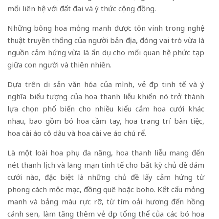
mối liên hệ với đất đai và ý thức cộng đồng.
Những bông hoa mỏng manh được tôn vinh trong nghệ
thuật truyền thống của người bản địa, đóng vai trò vừa là
nguồn cảm hứng vừa là ẩn dụ cho mối quan hệ phức tạp
giữa con người và thiên nhiên.
Dựa trên di sản văn hóa của mình, vẻ đẹp tinh tế và ý
nghĩa biểu tượng của hoa thanh liễu khiến nó trở thành
lựa chọn phổ biến cho nhiều kiểu cắm hoa cưới khác
nhau, bao gồm bó hoa cầm tay, hoa trang trí bàn tiệc,
hoa cài áo cô dâu và hoa cài ve áo chú rể.
Là một loài hoa phụ đa năng, hoa thanh liễu mang đến
nét thanh lịch và lãng mạn tinh tế cho bất kỳ chủ đề đám
cưới nào, đặc biệt là những chủ đề lấy cảm hứng từ
phong cách mộc mạc, đồng quê hoặc boho. Kết cấu mỏng
manh và bảng màu rực rỡ, từ tím oải hương đến hồng
cánh sen, làm tăng thêm vẻ đẹp tổng thể của các bó hoa