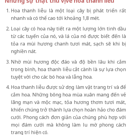
Những sự thật thú vị về hoa thanh liễu
Hoa thanh liễu là một loại cây bụi phát triển rất
nhanh và có thể cao tới khoảng 1,8 mét.
Loại cây có hoa này tiết ra một lượng lớn tinh dầu
từ các tuyến của nó, và lá của nó được biết đến là
tỏa ra mùi hương chanh tươi mát, sạch sẽ khi bị
nghiền nát.
Nhờ mùi hương độc đáo và độ bền lâu khi cắm
trong bình, hoa thanh liễu cắt cành là sự lựa chọn
tuyệt vời cho các bó hoa và lẵng hoa.
Hoa thanh liễu được sử dụng làm vật trang trí và để
cắm hoa. Những bông hoa mùa xuân mang đến vẻ
lãng mạn và mộc mạc, tỏa hương thơm tươi mát,
khiến chúng trở thành lựa chọn hoàn hảo cho đám
cưới. Phong cách đơn giản của chúng phù hợp với
mọi đám cưới mà không làm lu mờ phong cách
trang trí hiện có.