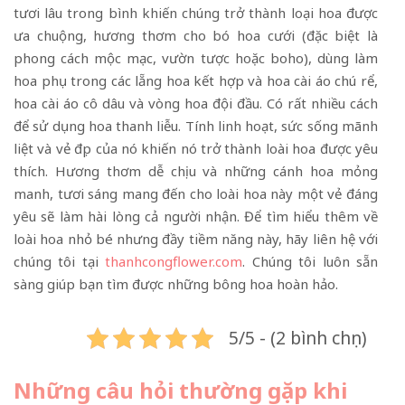
tươi lâu trong bình khiến chúng trở thành loại hoa được
ưa chuộng, hương thơm cho bó hoa cưới (đặc biệt là
phong cách mộc mạc, vườn tược hoặc boho), dùng làm
hoa phụ trong các lẵng hoa kết hợp và hoa cài áo chú rể,
hoa cài áo cô dâu và vòng hoa đội đầu. Có rất nhiều cách
để sử dụng hoa thanh liễu. Tính linh hoạt, sức sống mãnh
liệt và vẻ đẹp của nó khiến nó trở thành loài hoa được yêu
thích. Hương thơm dễ chịu và những cánh hoa mỏng
manh, tươi sáng mang đến cho loài hoa này một vẻ đáng
yêu sẽ làm hài lòng cả người nhận. Để tìm hiểu thêm về
loài hoa nhỏ bé nhưng đầy tiềm năng này, hãy liên hệ với
chúng tôi tại
thanhcongflower.com
. Chúng tôi luôn sẵn
sàng giúp bạn tìm được những bông hoa hoàn hảo.
5/5 - (2 bình chọn)
Những câu hỏi thường gặp khi