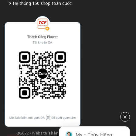
Hệ thống 150 shop toàn quốc
@2022 - Website
Thành Công Flower
| Design bởi
TCF
Ms - Thúy Hằng