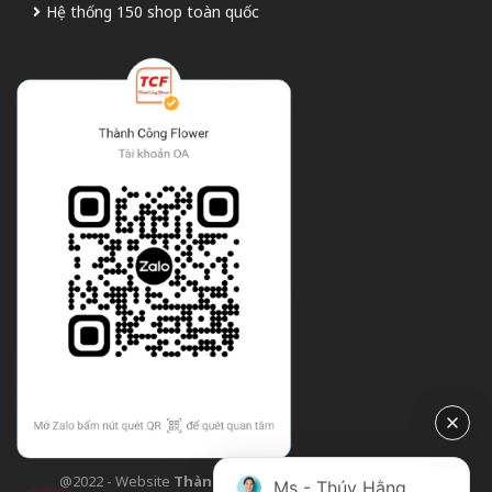
Hệ thống 150 shop toàn quốc
@2022 - Website
Thành Công Flower
| Design bởi
TCF
Ms - Thúy Hằng