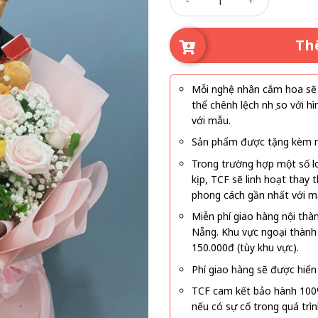
Th
Mỗi nghệ nhân cắm hoa sẽ c
thể chênh lệch nhẹ so với
với mẫu.
Sản phẩm được tặng kèm mi
Trong trường hợp một số l
kịp, TCF sẽ linh hoạt thay
phong cách gần nhất với m
Miễn phí giao hàng nội thà
Nẵng. Khu vực ngoại thành
150.000đ (tùy khu vực).
Phí giao hàng sẽ được hiển 
TCF cam kết bảo hành 100
nếu có sự cố trong quá trì