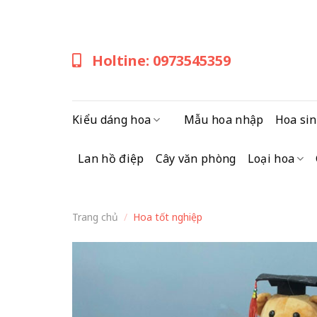
Skip
to
content
Holtine: 0973545359
Kiểu dáng hoa
Mẫu hoa nhập
Hoa sin
Lan hồ điệp
Cây văn phòng
Loại hoa
Trang chủ
/
Hoa tốt nghiệp