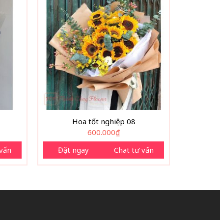
Hoa tốt nghiệp 08
600.000
₫
 vấn
Đặt ngay
Chat tư vấn