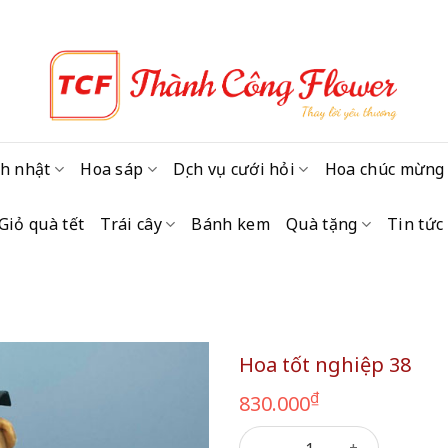
h nhật
Hoa sáp
Dịch vụ cưới hỏi
Hoa chúc mừng
Giỏ quà tết
Trái cây
Bánh kem
Quà tặng
Tin tức
Hoa tốt nghiệp 38
₫
830.000
Hoa tốt nghiệp 38 số lượng