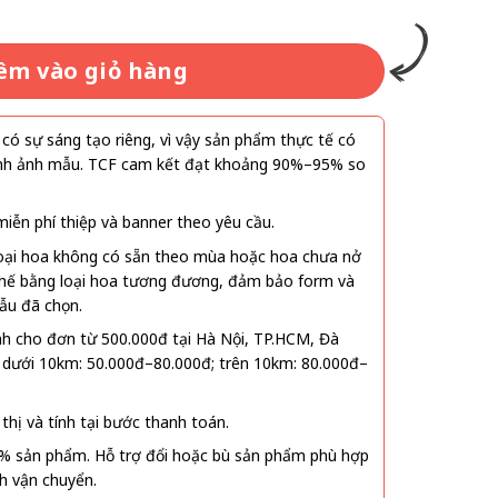
êm vào giỏ hàng
ó sự sáng tạo riêng, vì vậy sản phẩm thực tế có
 hình ảnh mẫu. TCF cam kết đạt khoảng 90%–95% so
ễn phí thiệp và banner theo yêu cầu.
oại hoa không có sẵn theo mùa hoặc hoa chưa nở
 thế bằng loại hoa tương đương, đảm bảo form và
ẫu đã chọn.
nh cho đơn từ 500.000đ tại Hà Nội, TP.HCM, Đà
 dưới 10km: 50.000đ–80.000đ; trên 10km: 80.000đ–
thị và tính tại bước thanh toán.
% sản phẩm. Hỗ trợ đổi hoặc bù sản phẩm phù hợp
nh vận chuyển.