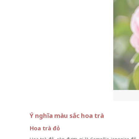
Ý nghĩa màu sắc hoa trà
Hoa trà đỏ
Hoa trà đỏ, còn được gọi là Camellia japonica đ