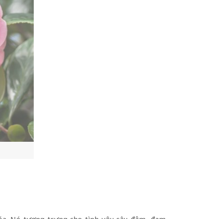
 hóa. Nó tượng trưng cho tình yêu sâu đậm, đam