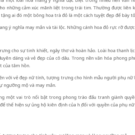
ho những cảm xúc mãnh liệt trong trái tim. Thường được liên kế
tặng ai đó một bông hoa trà đỏ là một cách tuyệt đẹp để bày tỏ
ang ý nghĩa may mắn và tài lộc. Những cánh hoa đỏ rực rỡ được 
trưng cho sự tinh khiết, ngây thơ và hoàn hảo. Loài hoa thanh lịc
duyên dáng và vẻ đẹp của cô dâu. Trong nền văn hóa phong phú
ết của tâm hồn.
ền với vẻ đẹp nữ tính, tượng trưng cho hình mẫu người phụ nữ 
 sự ngưỡng mộ và may mắn.
đóng một vai trò nổi bật trong phong trào đấu tranh giành qu
 để thể hiện sự ủng hộ kiên định của họ đối với quyền của phụ nữ