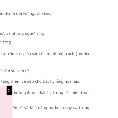
n thành đối với người khác.
rước và những người thầy.
trọng .
 sự trân trọng sâu sắc của mình một cách ý nghĩa
t lên sự tinh tế
m tăng thêm vẻ đẹp cho bất kỳ lẵng hoa nào.
X
ính. Nó thường được khắc họa trong các hình thức
 đẹp quyến rũ và khả năng nở hoa ngay cả trong