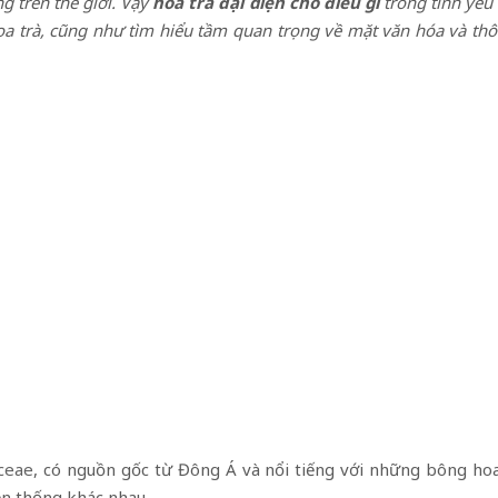
g trên thế giới. Vậy
hoa trà đại diện cho điều gì
trong tình yêu 
a trà, cũng như tìm hiểu tầm quan trọng về mặt văn hóa và thô
ceae
, có nguồn gốc từ Đông Á và nổi tiếng với những bông hoa đ
ền thống khác nhau.