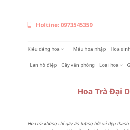
Skip
to
content
Holtine: 0973545359
Kiểu dáng hoa
Mẫu hoa nhập
Hoa sin
Lan hồ điệp
Cây văn phòng
Loại hoa
G
Hoa Trà Đại 
Hoa trà không chỉ gây ấn tượng bởi vẻ đẹp thanh 