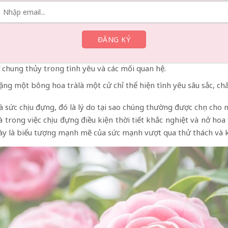
chất quan trọng được tượng trưng bởi hoa trà trong nhiều nền 
ho sự chung thủy và lòng trung thành.
òng trung thành và sự tận tụy sâu sắc.
 chung thủy trong tình yêu và các mối quan hệ.
tặng một bông hoa tràlà một cử chỉ thể hiện tình yêu sâu sắc, ch
và sức chịu đựng, đó là lý do tại sao chúng thường được chọn cho
 trong việc chịu đựng điều kiện thời tiết khắc nghiệt và nở hoa
ày là biểu tượng mạnh mẽ của sức mạnh vượt qua thử thách và k