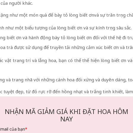
 của người khác.
ặng như một món quà để bày tỏ lòng biết ơnvà sự trân trọng châ
h như một biểu tượng của lòng biết ơn và sự kính trọng sâu sắc.
ng biết ơn và hành động bày tỏ lòng biết ơn đối với thế hệ đi t
hoa trà được sử dụng để truyền tải những cảm xúc biết ơn và trân 
 vật trang trí và lẵng hoa, bạn có thể thể hiện lòng biết ơn và
ng và trang nhã với những cánh hoa đối xứng và duyên dáng, toá
c tuyệt đẹp, từ đỏ rực rỡ đến hồng nhạt và trắng tinh khiết, là
rà có ý nghĩa rất quan trọng vì nó tượng trưng cho vẻ đẹp nữ t
NHẬN MÃ GIẢM GIÁ KHI ĐẶT HOA HÔM
 và trong các nghi lễ trà đạo .
NAY
ười làm vườn trên khắp thế giới đều yêu thích hoa trà vì vẻ
ọn được ưa chuộng của những người yêu thích làm vườn .
Email của bạn
*