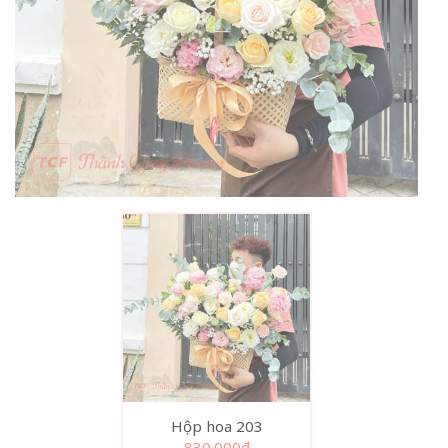
Hộp hoa 203
830.000
₫