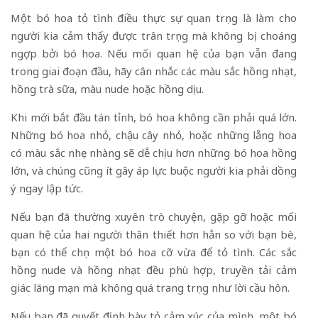
Một bó hoa tỏ tình điều thực sự quan trọng là làm cho
người kia cảm thấy được trân trọng mà không bị choáng
ngợp bởi bó hoa. Nếu mối quan hệ của bạn vẫn đang
trong giai đoạn đầu, hãy cân nhắc các màu sắc hồng nhạt,
hồng trà sữa, màu nude hoặc hồng dịu.
Khi mới bắt đầu tán tỉnh, bó hoa không cần phải quá lớn.
Những bó hoa nhỏ, chậu cây nhỏ, hoặc những lẵng hoa
có màu sắc nhẹ nhàng sẽ dễ chịu hơn những bó hoa hồng
lớn, và chúng cũng ít gây áp lực buộc người kia phải dồng
ý ngay lập tức.
Nếu bạn đã thường xuyên trò chuyện, gặp gỡ hoặc mối
quan hệ của hai người thân thiết hơn hẳn so với bạn bè,
bạn có thể chọn một bó hoa cỡ vừa để tỏ tình. Các sắc
hồng nude và hồng nhạt đều phù hợp, truyền tải cảm
giác lãng mạn mà không quá trang trọng như lời cầu hôn.
Nếu bạn đã quyết định bày tỏ cảm xúc của mình, một bó