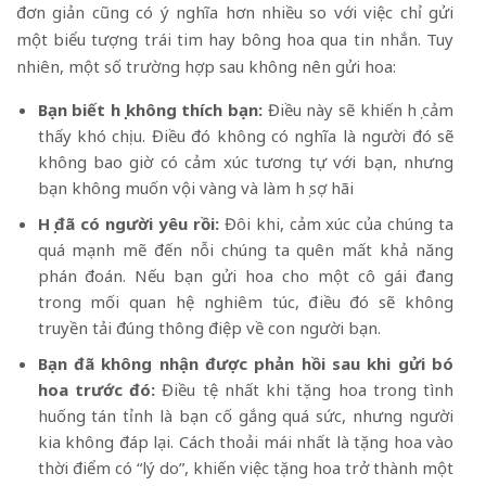
đơn giản cũng có ý nghĩa hơn nhiều so với việc chỉ gửi
một biểu tượng trái tim hay bông hoa qua tin nhắn. Tuy
nhiên, một số trường hợp sau không nên gửi hoa:
Bạn biết họ không thích bạn:
Điều này sẽ khiến họ cảm
thấy khó chịu. Điều đó không có nghĩa là người đó sẽ
không bao giờ có cảm xúc tương tự với bạn, nhưng
bạn không muốn vội vàng và làm họ sợ hãi
Họ đã có người yêu rồi:
Đôi khi, cảm xúc của chúng ta
quá mạnh mẽ đến nỗi chúng ta quên mất khả năng
phán đoán. Nếu bạn gửi hoa cho một cô gái đang
trong mối quan hệ nghiêm túc, điều đó sẽ không
truyền tải đúng thông điệp về con người bạn.
Bạn đã không nhận được phản hồi sau khi gửi bó
hoa trước đó:
Điều tệ nhất khi tặng hoa trong tình
huống tán tỉnh là bạn cố gắng quá sức, nhưng người
kia không đáp lại. Cách thoải mái nhất là tặng hoa vào
thời điểm có “lý do”, khiến việc tặng hoa trở thành một