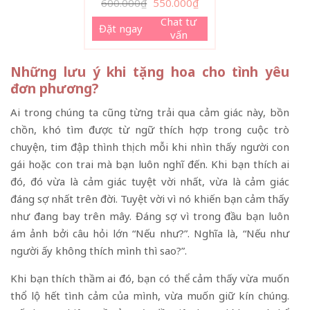
Giá
Giá
600.000
₫
550.000
₫
gốc
hiện
là:
tại
Chat tư
Đặt ngay
600.000₫.
là:
vấn
550.000₫.
Những lưu ý khi tặng hoa cho tình yêu
đơn phương?
Ai trong chúng ta cũng từng trải qua cảm giác này, bồn
chồn, khó tìm được từ ngữ thích hợp trong cuộc trò
chuyện, tim đập thình thịch mỗi khi nhìn thấy người con
gái hoặc con trai mà bạn luôn nghĩ đến. Khi bạn thích ai
đó, đó vừa là cảm giác tuyệt vời nhất, vừa là cảm giác
đáng sợ nhất trên đời. Tuyệt vời vì nó khiến bạn cảm thấy
như đang bay trên mây. Đáng sợ vì trong đầu bạn luôn
ám ảnh bởi câu hỏi lớn “Nếu như?”. Nghĩa là, “Nếu như
người ấy không thích mình thì sao?”.
Khi bạn thích thầm ai đó, bạn có thể cảm thấy vừa muốn
thổ lộ hết tình cảm của mình, vừa muốn giữ kín chúng.