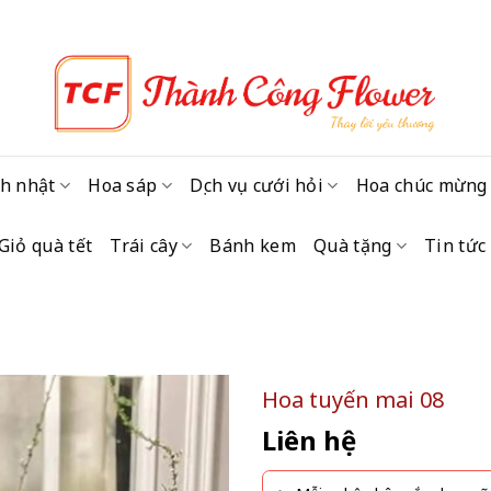
h nhật
Hoa sáp
Dịch vụ cưới hỏi
Hoa chúc mừng
Giỏ quà tết
Trái cây
Bánh kem
Quà tặng
Tin tức
Hoa tuyến mai 08
Liên hệ