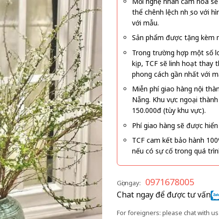
Mỗi nghệ nhân cắm hoa sẽ c
thể chênh lệch nhẹ so với
với mẫu.
Sản phẩm được tặng kèm mi
Trong trường hợp một số l
kịp, TCF sẽ linh hoạt thay
phong cách gần nhất với m
Miễn phí giao hàng nội thà
Nẵng. Khu vực ngoại thành
150.000đ (tùy khu vực).
Phí giao hàng sẽ được hiển 
TCF cam kết bảo hành 100
nếu có sự cố trong quá trì
0971678005
Gọi ngay:
Chat ngay để được tư vấn
For foreigners: please chat with us 