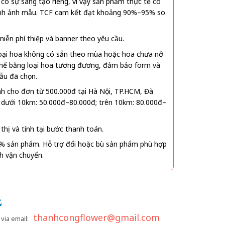
ó sự sáng tạo riêng, vì vậy sản phẩm thực tế có
 hình ảnh mẫu. TCF cam kết đạt khoảng 90%–95% so
ễn phí thiệp và banner theo yêu cầu.
oại hoa không có sẵn theo mùa hoặc hoa chưa nở
 thế bằng loại hoa tương đương, đảm bảo form và
ẫu đã chọn.
nh cho đơn từ 500.000đ tại Hà Nội, TP.HCM, Đà
 dưới 10km: 50.000đ–80.000đ; trên 10km: 80.000đ–
thị và tính tại bước thanh toán.
% sản phẩm. Hỗ trợ đổi hoặc bù sản phẩm phù hợp
nh vận chuyển.
thanhcongflower@gmail.com
via email: