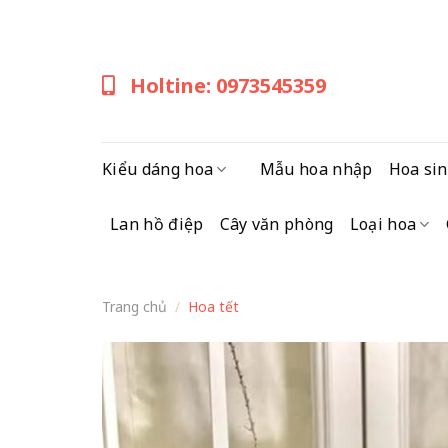
Skip
to
content
Holtine: 0973545359
Kiểu dáng hoa
Mẫu hoa nhập
Hoa sin
Lan hồ điệp
Cây văn phòng
Loại hoa
Trang chủ
/
Hoa tết