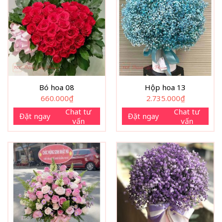
Bó hoa 08
Hộp hoa 13
660.000
₫
2.735.000
₫
Chat tư
Chat tư
Đặt ngay
Đặt ngay
vấn
vấn