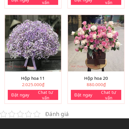
vấn
vấn
Hộp hoa 11
Hộp hoa 20
2.025.000
₫
880.000
₫
Chat tư
Chat tư
Đặt ngay
Đặt ngay
vấn
vấn
Đánh giá