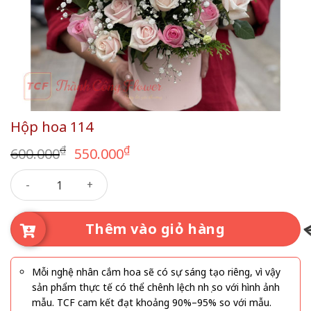
Hộp hoa 114
Giá
Giá
₫
₫
600.000
550.000
gốc
hiện
Hộp hoa 114 số lượng
là:
tại
600.000₫.
là:
550.000₫.
Thêm vào giỏ hàng
Mỗi nghệ nhân cắm hoa sẽ có sự sáng tạo riêng, vì vậy
sản phẩm thực tế có thể chênh lệch nhẹ so với hình ảnh
mẫu. TCF cam kết đạt khoảng 90%–95% so với mẫu.