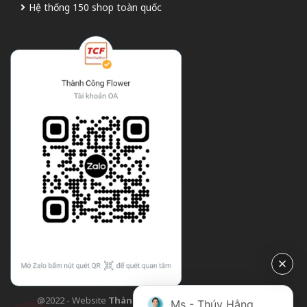
Hệ thống 150 shop toàn quốc
@2022 - Website
Thành Công Flower
| Design bởi
TCF
Ms - Thúy Hằng