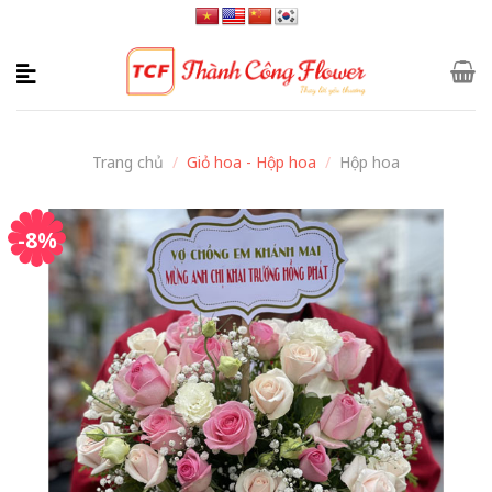
Skip
to
content
Trang chủ
/
Giỏ hoa - Hộp hoa
/
Hộp hoa
-8%