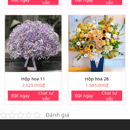
vấn
vấn
Hộp hoa 11
Hộp hoa 28
2.025.000
₫
1.585.000
₫
Chat tư
Chat tư
Đặt ngay
Đặt ngay
vấn
vấn
Đánh giá