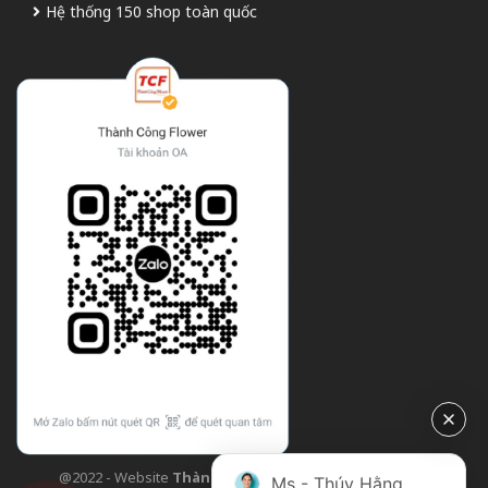
Hệ thống 150 shop toàn quốc
@2022 - Website
Thành Công Flower
| Design bởi
TCF
Ms - Thúy Hằng