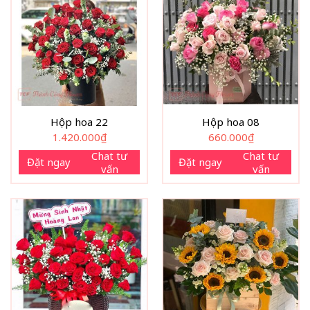
Hộp hoa 22
Hộp hoa 08
1.420.000
₫
660.000
₫
Chat tư
Chat tư
Đặt ngay
Đặt ngay
vấn
vấn