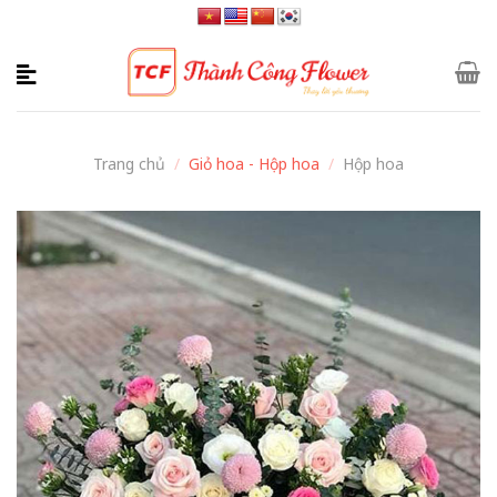
Skip
to
content
Trang chủ
/
Giỏ hoa - Hộp hoa
/
Hộp hoa