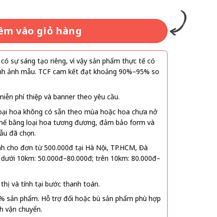
.000₫.
êm vào giỏ hàng
ó sự sáng tạo riêng, vì vậy sản phẩm thực tế có
 hình ảnh mẫu. TCF cam kết đạt khoảng 90%–95% so
ễn phí thiệp và banner theo yêu cầu.
oại hoa không có sẵn theo mùa hoặc hoa chưa nở
 thế bằng loại hoa tương đương, đảm bảo form và
ẫu đã chọn.
nh cho đơn từ 500.000đ tại Hà Nội, TP.HCM, Đà
 dưới 10km: 50.000đ–80.000đ; trên 10km: 80.000đ–
thị và tính tại bước thanh toán.
% sản phẩm. Hỗ trợ đổi hoặc bù sản phẩm phù hợp
nh vận chuyển.