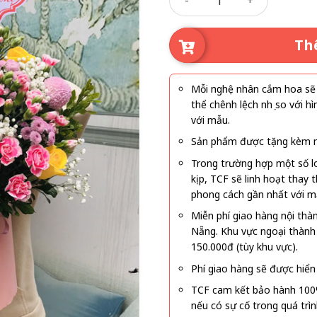
là:
tại
600.000₫.
là:
550
Th
Mỗi nghệ nhân cắm hoa sẽ c
thể chênh lệch nhẹ so với
với mẫu.
Sản phẩm được tặng kèm mi
Trong trường hợp một số l
kịp, TCF sẽ linh hoạt thay
phong cách gần nhất với m
Miễn phí giao hàng nội thà
Nẵng. Khu vực ngoại thành
150.000đ (tùy khu vực).
Phí giao hàng sẽ được hiển 
TCF cam kết bảo hành 100
nếu có sự cố trong quá trì