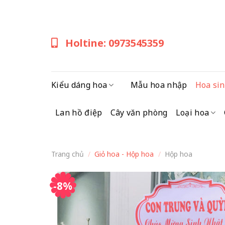
Skip
to
content
Holtine: 0973545359
Kiểu dáng hoa
Mẫu hoa nhập
Hoa sin
Lan hồ điệp
Cây văn phòng
Loại hoa
Trang chủ
/
Giỏ hoa - Hộp hoa
/
Hộp hoa
-8%