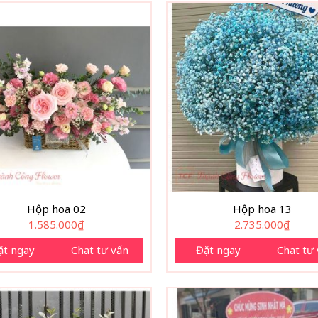
Hộp hoa 02
Hộp hoa 13
1.585.000
₫
2.735.000
₫
ặt ngay
Chat tư vấn
Đặt ngay
Chat tư