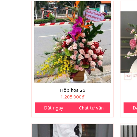
Hộp hoa 26
1.205.000
₫
Đặt ngay
Chat tư vấn
Đ