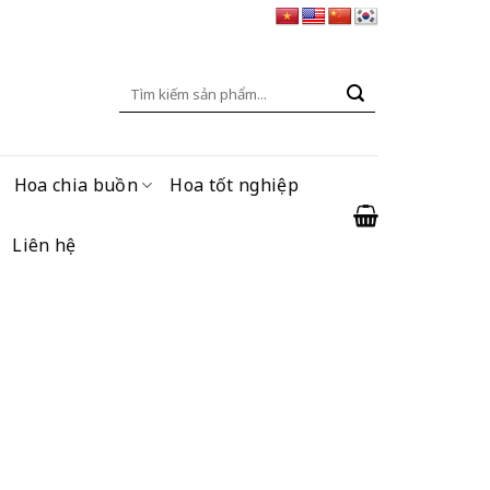
Tìm
kiếm:
Hoa chia buồn
Hoa tốt nghiệp
Liên hệ
ện