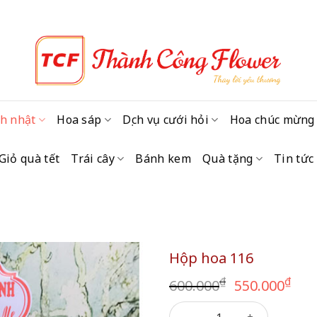
h nhật
Hoa sáp
Dịch vụ cưới hỏi
Hoa chúc mừng
Giỏ quà tết
Trái cây
Bánh kem
Quà tặng
Tin tức
Hộp hoa 116
Giá
Giá
₫
₫
600.000
550.000
gốc
hi
Hộp hoa 116 số lượng