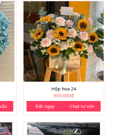
Hộp hoa 24
605.000
₫
 vấn
Đặt ngay
Chat tư vấn