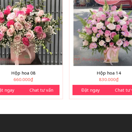
Hộp hoa 08
Hộp hoa 14
660.000
₫
830.000
₫
ặt ngay
Chat tư vấn
Đặt ngay
Chat tư