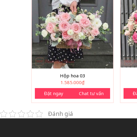
Hộp hoa 03
1.585.000
₫
Đặt ngay
Chat tư vấn
Đ
Đánh giá