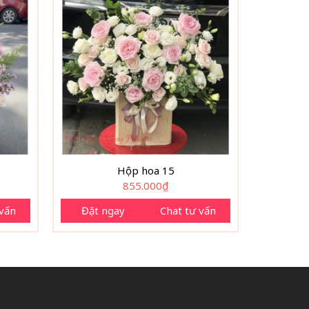
Hộp hoa 15
855.000
₫
 vấn
Đặt ngay
Chat tư vấn