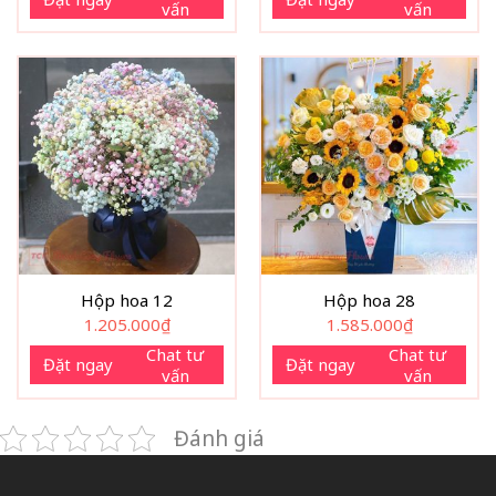
vấn
vấn
Hộp hoa 12
Hộp hoa 28
1.205.000
₫
1.585.000
₫
Chat tư
Chat tư
Đặt ngay
Đặt ngay
vấn
vấn
Đánh giá