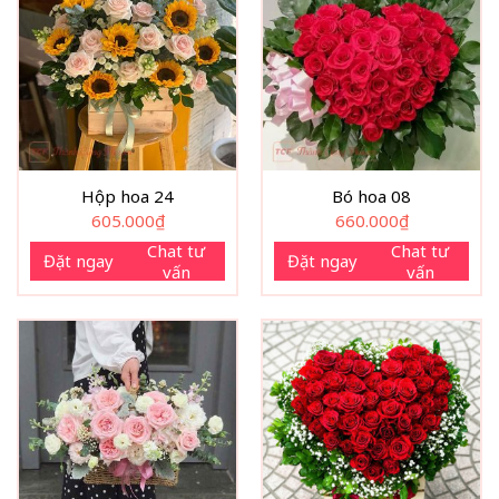
Hộp hoa 24
Bó hoa 08
605.000
₫
660.000
₫
Chat tư
Chat tư
Đặt ngay
Đặt ngay
vấn
vấn