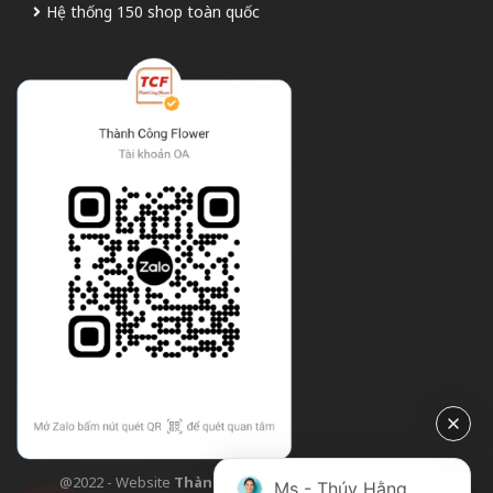
Hệ thống 150 shop toàn quốc
@2022 - Website
Thành Công Flower
| Design bởi
TCF
Ms - Thúy Hằng