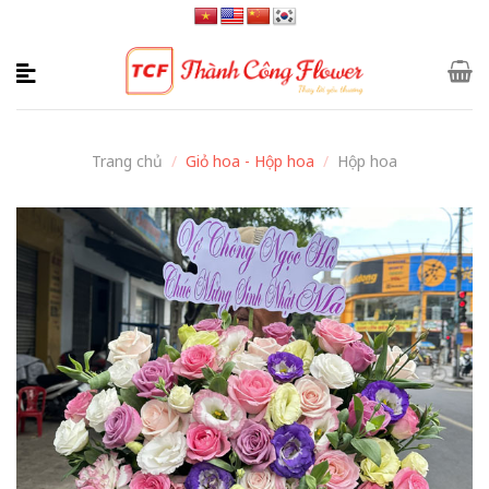
Skip
to
content
Trang chủ
/
Giỏ hoa - Hộp hoa
/
Hộp hoa