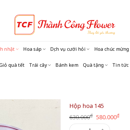
h nhật
Hoa sáp
Dịch vụ cưới hỏi
Hoa chúc mừng
Giỏ quà tết
Trái cây
Bánh kem
Quà tặng
Tin tức
Hộp hoa 145
Giá
Giá
₫
₫
630.000
580.000
gốc
hi
Hộp hoa 145 số lượng