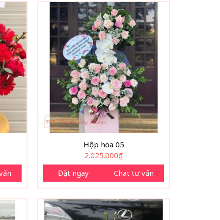
Hộp hoa 05
2.025.000
₫
 vấn
Đặt ngay
Chat tư vấn