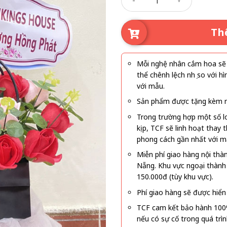
là:
tại
630.000₫.
là:
580
Th
Mỗi nghệ nhân cắm hoa sẽ c
thể chênh lệch nhẹ so với
với mẫu.
Sản phẩm được tặng kèm mi
Trong trường hợp một số l
kịp, TCF sẽ linh hoạt thay
phong cách gần nhất với m
Miễn phí giao hàng nội thà
Nẵng. Khu vực ngoại thành
150.000đ (tùy khu vực).
Phí giao hàng sẽ được hiển 
TCF cam kết bảo hành 100
nếu có sự cố trong quá trì