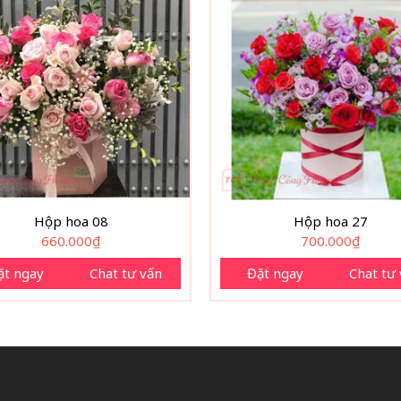
Hộp hoa 08
Hộp hoa 27
660.000
₫
700.000
₫
ặt ngay
Chat tư vấn
Đặt ngay
Chat tư