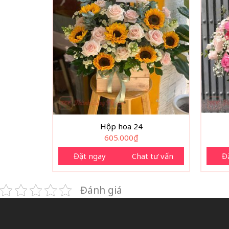
Hộp hoa 24
605.000
₫
Đặt ngay
Chat tư vấn
Đ
Đánh giá