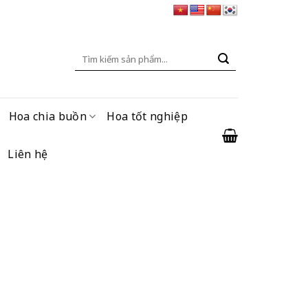
Tìm
kiếm:
Hoa chia buồn
Hoa tốt nghiệp
Liên hệ
ện