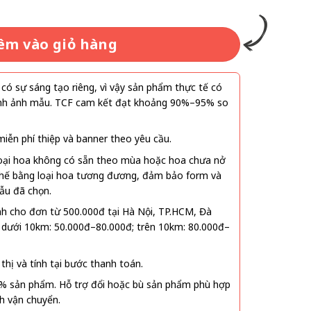
.000₫.
êm vào giỏ hàng
ó sự sáng tạo riêng, vì vậy sản phẩm thực tế có
 hình ảnh mẫu. TCF cam kết đạt khoảng 90%–95% so
ễn phí thiệp và banner theo yêu cầu.
oại hoa không có sẵn theo mùa hoặc hoa chưa nở
 thế bằng loại hoa tương đương, đảm bảo form và
ẫu đã chọn.
nh cho đơn từ 500.000đ tại Hà Nội, TP.HCM, Đà
 dưới 10km: 50.000đ–80.000đ; trên 10km: 80.000đ–
thị và tính tại bước thanh toán.
% sản phẩm. Hỗ trợ đổi hoặc bù sản phẩm phù hợp
nh vận chuyển.