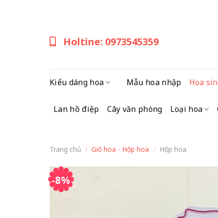
Skip
to
content
Holtine: 0973545359
Kiểu dáng hoa
Mẫu hoa nhập
Hoa sin
Lan hồ điệp
Cây văn phòng
Loại hoa
Trang chủ
/
Giỏ hoa - Hộp hoa
/
Hộp hoa
-8%