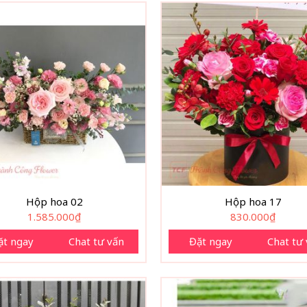
Hộp hoa 02
Hộp hoa 17
1.585.000
₫
830.000
₫
ặt ngay
Chat tư vấn
Đặt ngay
Chat tư