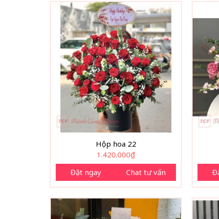
Hộp hoa 22
1.420.000
₫
Đặt ngay
Chat tư vấn
Đ