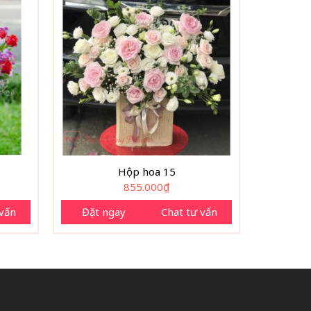
Hộp hoa 15
855.000
₫
 vấn
Đặt ngay
Chat tư vấn