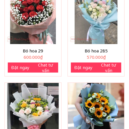
Bó hoa 29
Bó hoa 285
600.000
₫
570.000
₫
Chat tư
Chat tư
Đặt ngay
Đặt ngay
vấn
vấn