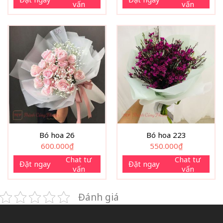
vấn
vấn
Bó hoa 26
Bó hoa 223
600.000
₫
550.000
₫
Chat tư
Chat tư
Đặt ngay
Đặt ngay
vấn
vấn
Đánh giá