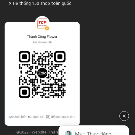
Hệ thống 150 shop toàn quốc
@2022 - Website
Thành Công Flower
| Design bởi
TCF
Ms - Thúy Hằng