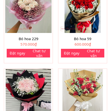
Bó hoa 229
Bó hoa 59
570.000
₫
600.000
₫
Chat tư
Chat tư
Đặt ngay
Đặt ngay
vấn
vấn