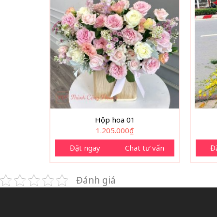
Hộp hoa 01
1.205.000
₫
Đặt ngay
Chat tư vấn
Đ
Đánh giá