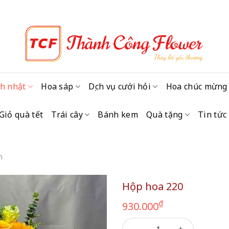
h nhật
Hoa sáp
Dịch vụ cưới hỏi
Hoa chúc mừng
Giỏ quà tết
Trái cây
Bánh kem
Quà tặng
Tin tức
m
Hộp hoa 220
₫
930.000
Hộp hoa 220 số lượng