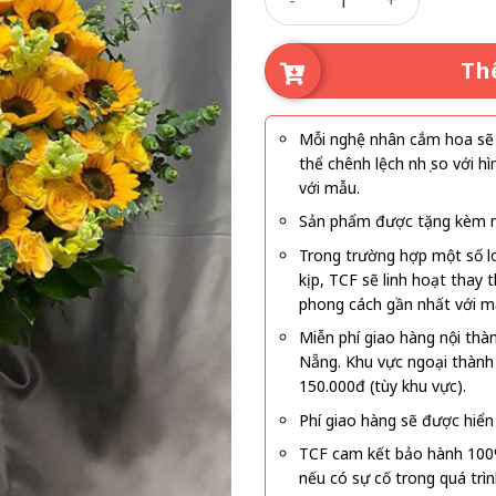
Th
Mỗi nghệ nhân cắm hoa sẽ c
thể chênh lệch nhẹ so với
với mẫu.
Sản phẩm được tặng kèm mi
Trong trường hợp một số l
kịp, TCF sẽ linh hoạt thay
phong cách gần nhất với m
Miễn phí giao hàng nội thà
Nẵng. Khu vực ngoại thành
150.000đ (tùy khu vực).
Phí giao hàng sẽ được hiển 
TCF cam kết bảo hành 100
nếu có sự cố trong quá trì