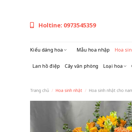
Skip
to
content
Holtine: 0973545359
Kiểu dáng hoa
Mẫu hoa nhập
Hoa sin
Lan hồ điệp
Cây văn phòng
Loại hoa
Trang chủ
/
Hoa sinh nhật
/
Hoa sinh nhật cho na