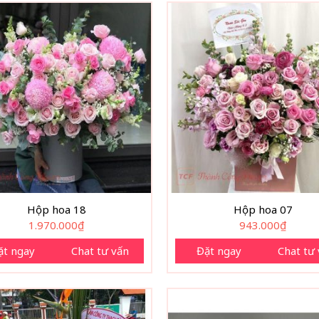
Hộp hoa 18
Hộp hoa 07
1.970.000
₫
943.000
₫
ặt ngay
Chat tư vấn
Đặt ngay
Chat tư