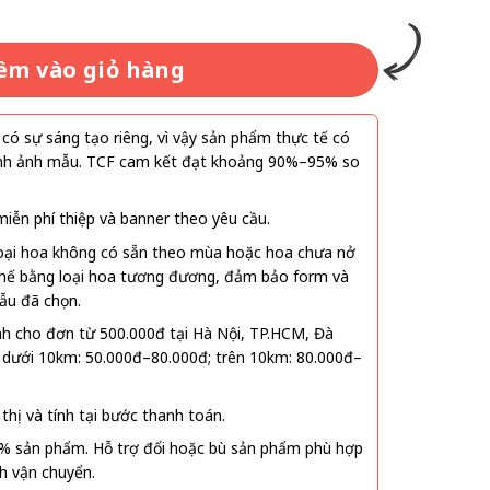
êm vào giỏ hàng
ó sự sáng tạo riêng, vì vậy sản phẩm thực tế có
 hình ảnh mẫu. TCF cam kết đạt khoảng 90%–95% so
ễn phí thiệp và banner theo yêu cầu.
oại hoa không có sẵn theo mùa hoặc hoa chưa nở
 thế bằng loại hoa tương đương, đảm bảo form và
ẫu đã chọn.
nh cho đơn từ 500.000đ tại Hà Nội, TP.HCM, Đà
 dưới 10km: 50.000đ–80.000đ; trên 10km: 80.000đ–
thị và tính tại bước thanh toán.
% sản phẩm. Hỗ trợ đổi hoặc bù sản phẩm phù hợp
nh vận chuyển.