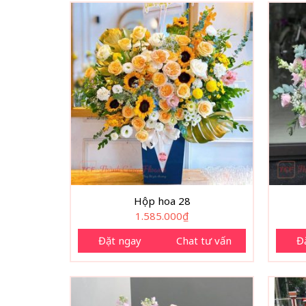
Hộp hoa 28
1.585.000
₫
Đặt ngay
Chat tư vấn
Đ