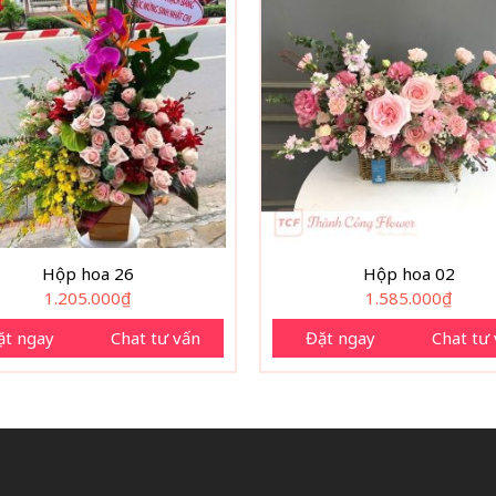
Hộp hoa 26
Hộp hoa 02
1.205.000
₫
1.585.000
₫
ặt ngay
Chat tư vấn
Đặt ngay
Chat tư