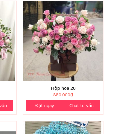
Hộp hoa 20
880.000
₫
 vấn
Đặt ngay
Chat tư vấn