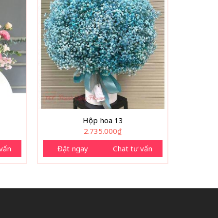
Hộp hoa 13
2.735.000
₫
 vấn
Đặt ngay
Chat tư vấn