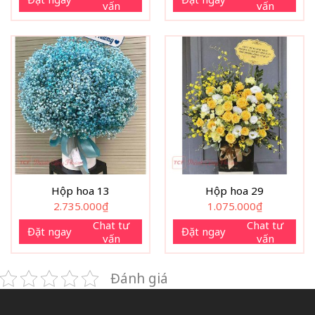
vấn
vấn
Hộp hoa 13
Hộp hoa 29
2.735.000
₫
1.075.000
₫
Chat tư
Chat tư
Đặt ngay
Đặt ngay
vấn
vấn
Đánh giá