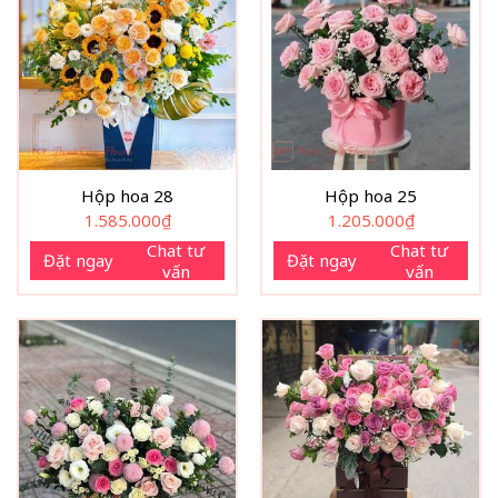
Hộp hoa 28
Hộp hoa 25
1.585.000
₫
1.205.000
₫
Chat tư
Chat tư
Đặt ngay
Đặt ngay
vấn
vấn