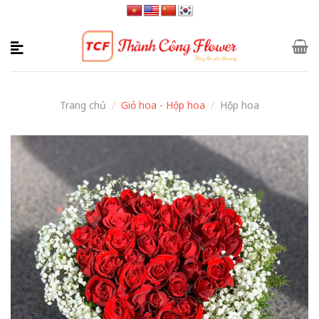
Skip
to
content
Trang chủ
/
Giỏ hoa - Hộp hoa
/
Hộp hoa