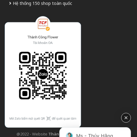
Hệ thống 150 shop toàn quốc
@2022 - Website
Thành Công Flower
| Design bởi
TCF
Ms - Thúy Hằng