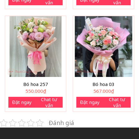
vấn
vấn
Bó hoa 257
Bó hoa 03
550.000
₫
567.000
₫
Chat tư
Chat tư
Đặt ngay
Đặt ngay
vấn
vấn
Đánh giá