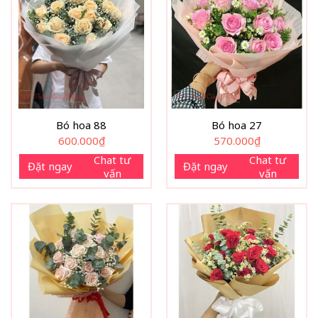
Bó hoa 88
Bó hoa 27
600.000
₫
570.000
₫
Chat tư
Chat tư
Đặt ngay
Đặt ngay
vấn
vấn