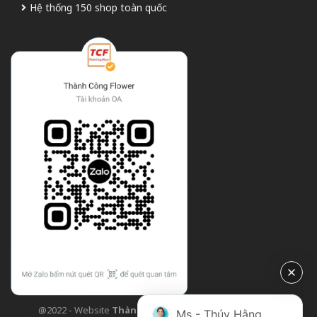
Hệ thống 150 shop toàn quốc
@2022 - Website
Thành Công Flower
| Design bởi
TCF
Ms - Thúy Hằng