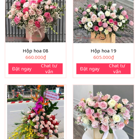
Hộp hoa 08
Hộp hoa 19
660.000
₫
605.000
₫
Chat tư
Chat tư
Đặt ngay
Đặt ngay
vấn
vấn