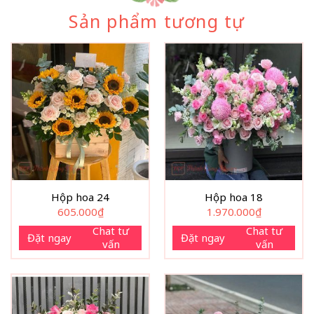
Sản phẩm tương tự
Hộp hoa 24
Hộp hoa 18
605.000
₫
1.970.000
₫
Chat tư
Chat tư
Đặt ngay
Đặt ngay
vấn
vấn