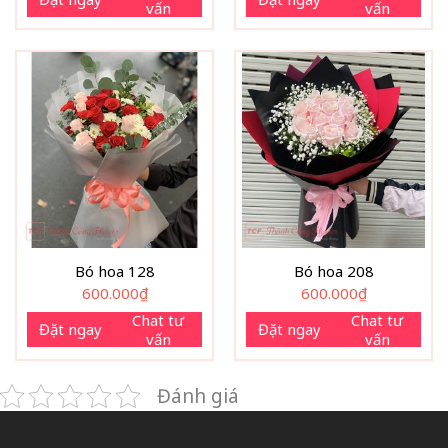
vấn
vấn
Bó hoa 128
Bó hoa 208
600.000
₫
600.000
₫
Chat tư
Chat tư
Đặt ngay
Đặt ngay
vấn
vấn
Đánh giá