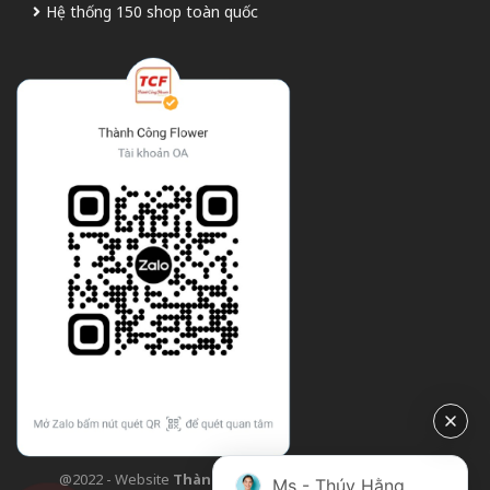
Hệ thống 150 shop toàn quốc
@2022 - Website
Thành Công Flower
| Design bởi
TCF
Ms - Thúy Hằng