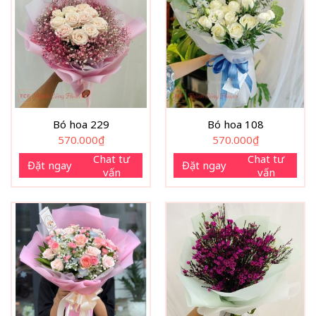
Bó hoa 229
Bó hoa 108
570.000
₫
570.000
₫
Chat tư
Chat tư
Đặt ngay
Đặt ngay
vấn
vấn