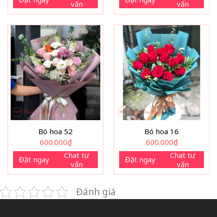
vấn
vấn
Bó hoa 52
Bó hoa 16
600.000
₫
600.000
₫
Chat tư
Chat tư
Đặt ngay
Đặt ngay
vấn
vấn
Đánh giá