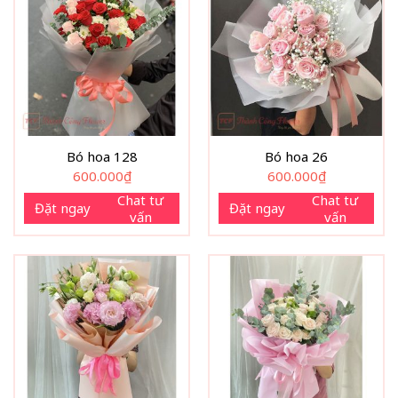
Bó hoa 128
Bó hoa 26
600.000
₫
600.000
₫
Chat tư
Chat tư
Đặt ngay
Đặt ngay
vấn
vấn