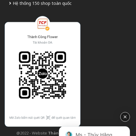
Hệ thống 150 shop toàn quốc
@2022 - Website
Thành Công Flower
| Design bởi
TCF
Ms - Thúy Hằng