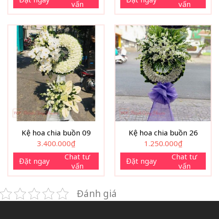
vấn
vấn
Kệ hoa chia buồn 09
Kệ hoa chia buồn 26
3.400.000
₫
1.250.000
₫
Chat tư
Chat tư
Đặt ngay
Đặt ngay
vấn
vấn
Đánh giá