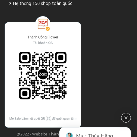
Hệ thống 150 shop toàn quốc
@2022 - Website
Thành Công Flower
| Design bởi
TCF
Ms - Thúy Hằng