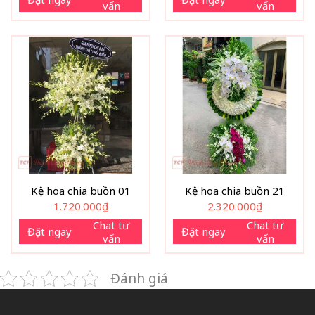
vấn
vấn
Kệ hoa chia buồn 01
Kệ hoa chia buồn 21
1.720.000
₫
2.320.000
₫
Chat tư
Chat tư
Đặt ngay
Đặt ngay
vấn
vấn
Đánh giá