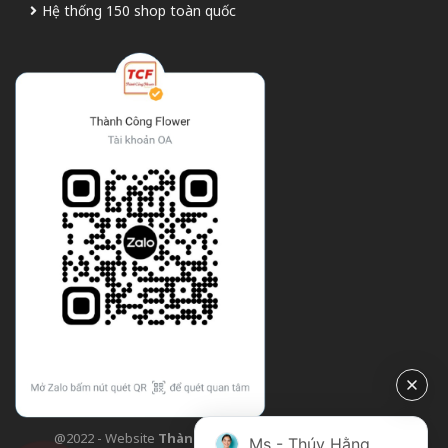
Hệ thống 150 shop toàn quốc
@2022 - Website
Thành Công Flower
| Design bởi
TCF
Ms - Thúy Hằng