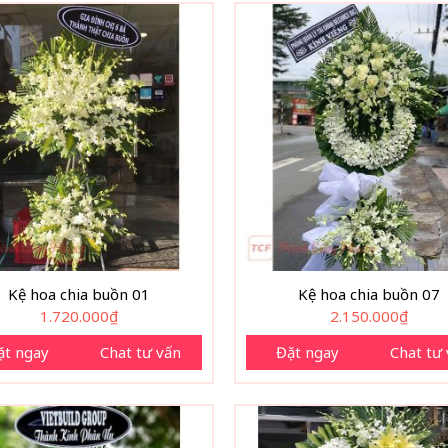
Kệ hoa chia buồn 01
Kệ hoa chia buồn 07
1.720.000
₫
2.150.000
₫
ặt ngay
Chat tư vấn
Đặt ngay
Chat tư