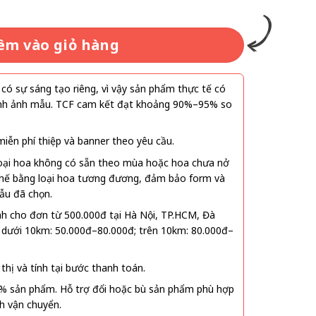
i
0₫.
:
90.000₫.
êm vào giỏ hàng
ó sự sáng tạo riêng, vì vậy sản phẩm thực tế có
 hình ảnh mẫu. TCF cam kết đạt khoảng 90%–95% so
ễn phí thiệp và banner theo yêu cầu.
oại hoa không có sẵn theo mùa hoặc hoa chưa nở
 thế bằng loại hoa tương đương, đảm bảo form và
ẫu đã chọn.
nh cho đơn từ 500.000đ tại Hà Nội, TP.HCM, Đà
 dưới 10km: 50.000đ–80.000đ; trên 10km: 80.000đ–
thị và tính tại bước thanh toán.
% sản phẩm. Hỗ trợ đổi hoặc bù sản phẩm phù hợp
nh vận chuyển.