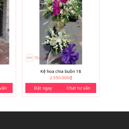
Kệ hoa chia buồn 18
2.550.000
₫
 vấn
Đặt ngay
Chat tư vấn