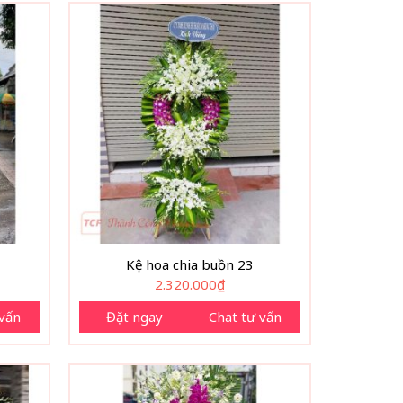
Kệ hoa chia buồn 23
2.320.000
₫
 vấn
Đặt ngay
Chat tư vấn