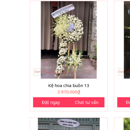
Kệ hoa chia buồn 13
3.970.000
₫
Đặt ngay
Chat tư vấn
Đ