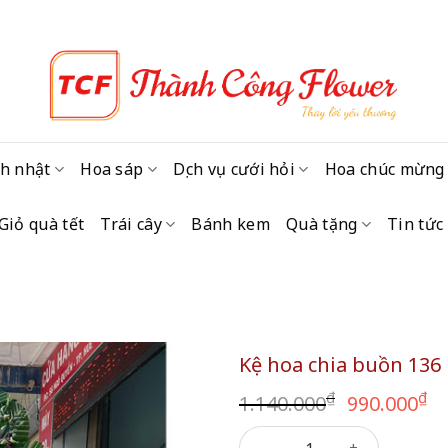
h nhật
Hoa sáp
Dịch vụ cưới hỏi
Hoa chúc mừng
Giỏ quà tết
Trái cây
Bánh kem
Quà tặng
Tin tức
Kệ hoa chia buồn 136
Giá
G
₫
₫
1.140.000
990.000
gốc
h
Kệ hoa chia buồn 136 số lượ