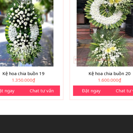
Kệ hoa chia buồn 19
Kệ hoa chia buồn 20
1.350.000
₫
1.600.000
₫
ặt ngay
Chat tư vấn
Đặt ngay
Chat tư