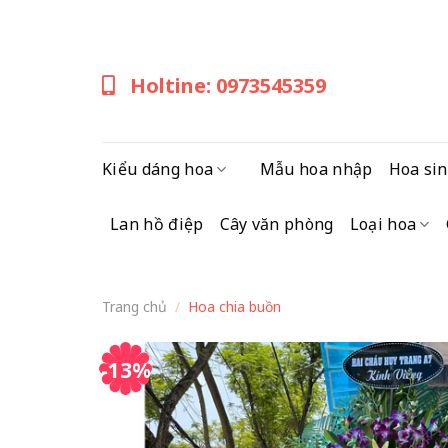
Skip
to
content
Holtine: 0973545359
Kiểu dáng hoa
Mẫu hoa nhập
Hoa sin
Lan hồ điệp
Cây văn phòng
Loại hoa
Trang chủ
/
Hoa chia buồn
-13%