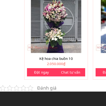
Kệ hoa chia buồn 10
2.050.000
₫
Đặt ngay
Chat tư vấn
Đ
Đánh giá