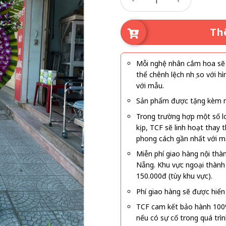
là:
tạ
1.140.00
là
9
Th
Mỗi nghệ nhân cắm hoa sẽ c
thể chênh lệch nhẹ so với
với mẫu.
Sản phẩm được tặng kèm mi
Trong trường hợp một số l
kịp, TCF sẽ linh hoạt thay
phong cách gần nhất với m
Miễn phí giao hàng nội thà
Nẵng. Khu vực ngoại thành
150.000đ (tùy khu vực).
Phí giao hàng sẽ được hiển 
TCF cam kết bảo hành 100
nếu có sự cố trong quá trì