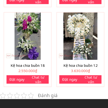
vấn
vấn
Kệ hoa chia buồn 18
Kệ hoa chia buồn 12
2.550.000
₫
3.630.000
₫
Chat tư
Chat tư
Đặt ngay
Đặt ngay
vấn
vấn
Đánh giá